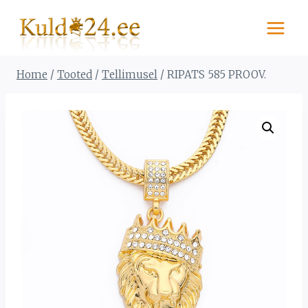
Skip
to
content
Home
/
Tooted
/
Tellimusel
/
RIPATS 585 PROOV.