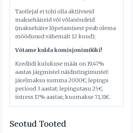
Taotlejal ei tohi olla aktiivseid
maksehäireid või võlanõudeid
(maksehäire lõpetamisest peab olema
möödunud vähemalt 12 kuud);
Võtame kulda komisjonimüüki!
Krediidi kulukuse määr on 19,47%
aastas järgmistel näidistingimustel:
järelmaksu summa 2000€; lepingu
periood 3 aastat; lepingutasu 25€;
intress 17% aastas; kuumakse 71,31€.
Seotud Tooted