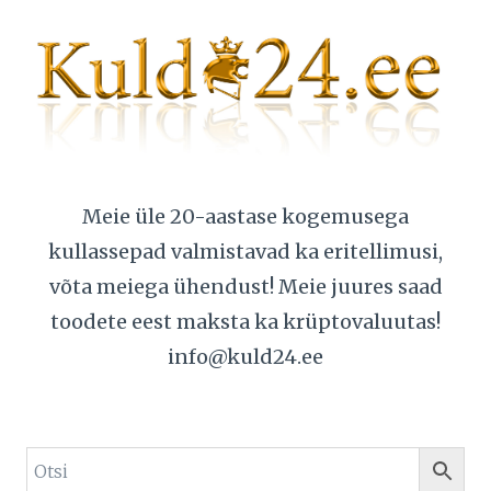
Meie üle 20-aastase kogemusega
kullassepad valmistavad ka eritellimusi,
võta meiega ühendust! Meie juures saad
toodete eest maksta ka krüptovaluutas!
info@kuld24.ee