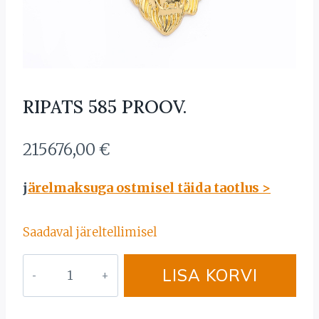
RIPATS 585 PROOV.
215676,00
€
j
ärelmaksuga ostmisel täida taotlus >
Saadaval järeltellimisel
RIPATS
LISA KORVI
585
PROOV.