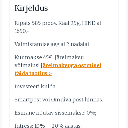
Kirjeldus
Ripats 585 proov. Kaal 25g. HIND al
1650.-
Valmistamise aeg al 2 nädalat.
Kuumakse 45€. Järelmaksu
võimalus!
j
ärelmaksuga ostmisel
täida taotlus >
Investeeri kulda!
Smartpost või Omniva post hinnas.
Esmane nõutav sissemakse: 0%;
Intress: 10% – 20% aastas;