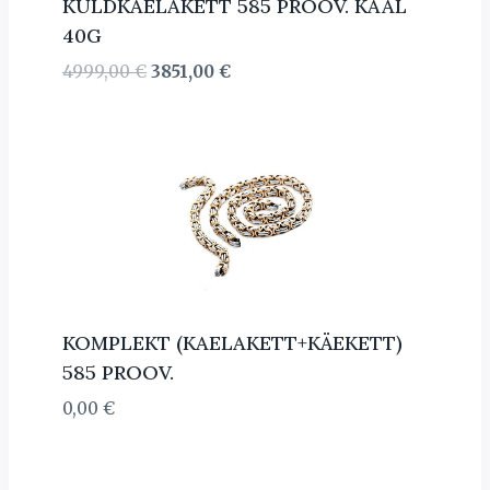
KULDKAELAKETT 585 PROOV. KAAL
40G
Algne
Current
4999,00
€
3851,00
€
hind
price
oli:
is:
4999,00 €.
3851,00 €.
KOMPLEKT (KAELAKETT+KÄEKETT)
585 PROOV.
0,00
€