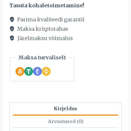
kogus
Tasuta kohaletoimetamine!
Parima kvaliteedi garantii
Maksa krüptorahas
Järelmaksu võimalus
Maksa turvaliselt
Kirjeldus
Arvustused (0)