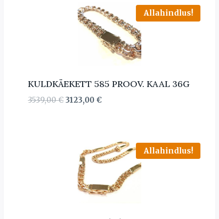
Allahindlus!
KULDKÄEKETT 585 PROOV. KAAL 36G
Algne
Current
3539,00
€
3123,00
€
hind
price
oli:
is:
3539,00 €.
3123,00 €.
Allahindlus!