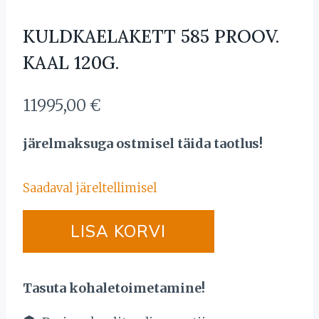
KULDKAELAKETT 585 PROOV.
KAAL 120G.
11995,00
€
järelmaksuga ostmisel täida taotlus!
Saadaval järeltellimisel
KULDKAELAKETT
LISA KORVI
585
PROOV.
KAAL
Tasuta kohaletoimetamine!
120G.
kogus