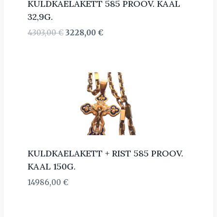
KULDKAELAKETT 585 PROOV. KAAL
32,9G.
Algne
Current
4303,00
€
3228,00
€
hind
price
oli:
is:
4303,00 €.
3228,00 €.
KULDKAELAKETT + RIST 585 PROOV.
KAAL 150G.
14986,00
€