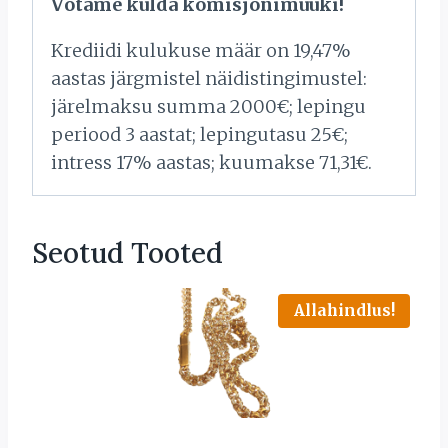
Võtame kulda komisjonimüüki!
Krediidi kulukuse määr on 19,47%
aastas järgmistel näidistingimustel:
järelmaksu summa 2000€; lepingu
periood 3 aastat; lepingutasu 25€;
intress 17% aastas; kuumakse 71,31€.
Seotud Tooted
Allahindlus!