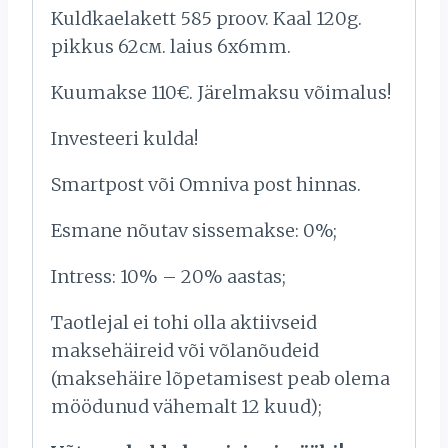
Kuldkaelakett 585 proov. Kaal 120g.
pikkus 62см. laius 6x6mm.
Kuumakse 110€. Järelmaksu võimalus!
Investeeri kulda!
Smartpost või Omniva post hinnas.
Esmane nõutav sissemakse: 0%;
Intress: 10% – 20% aastas;
Taotlejal ei tohi olla aktiivseid
maksehäireid või võlanõudeid
(maksehäire lõpetamisest peab olema
möödunud vähemalt 12 kuud);