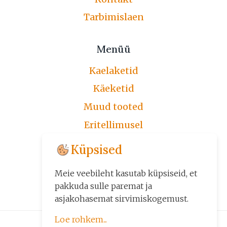
Tarbimislaen
Menüü
Kaelaketid
Käeketid
Muud tooted
Eritellimusel
Järelmaks
Küpsised
Üldtingimused
Meie veebileht kasutab küpsiseid, et
Kontakt
pakkuda sulle paremat ja
asjakohasemat sirvimiskogemust.
Loe rohkem...