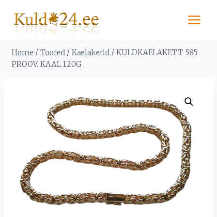
Skip
to
content
Home
/
Tooted
/
Kaelaketid
/
KULDKAELAKETT 585
PROOV. KAAL 120G.