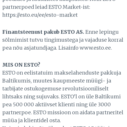
partnerpoed leiad ESTO Market-ist:
https://esto.eu/ee/esto-market
Finantsteenust pakub ESTO AS.
Enne lepingu
sõlmimist tutvu tingimustega ja vajaduse korral
pea nõu asjatundjaga. Lisainfo www.esto.ee.
MIS ON ESTO?
ESTO on eelistatuim makselahenduste pakkuja
Baltikumis, muutes kaupmeeste müügi- ja
tarbijate ostukogemuse revolutsiooniliselt
lihtsaks ning sujuvaks. ESTO’l on üle Baltikumi
pea 500 000 aktiivset klienti ning üle 3000
partnerpoe. ESTO missioon on aidata partneritel
müüa ja klientidel osta.