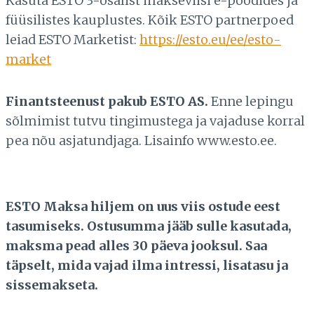
Kasuta ESTO 3-osalist makseviisi e-poodides ja
füüsilistes kauplustes. Kõik ESTO partnerpoed
leiad ESTO Marketist:
https://esto.eu/ee/esto-
market
Finantsteenust pakub ESTO AS.
Enne lepingu
sõlmimist tutvu tingimustega ja vajaduse korral
pea nõu asjatundjaga. Lisainfo www.esto.ee.
ESTO Maksa hiljem on uus viis ostude eest
tasumiseks. Ostusumma jääb sulle kasutada,
maksma pead alles 30 päeva jooksul. Saa
täpselt, mida vajad ilma intressi, lisatasu ja
sissemakseta.