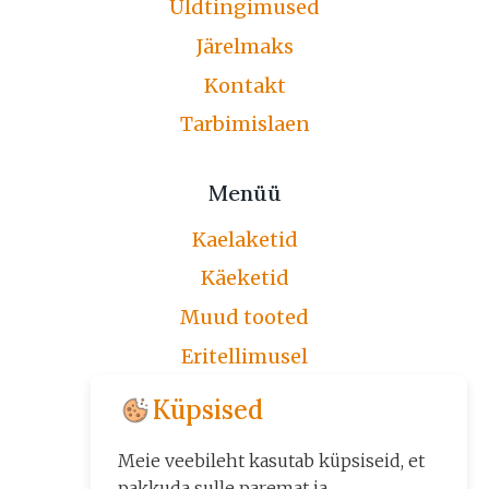
Üldtingimused
Järelmaks
Kontakt
Tarbimislaen
Menüü
Kaelaketid
Käeketid
Muud tooted
Eritellimusel
Järelmaks
Küpsised
Üldtingimused
Meie veebileht kasutab küpsiseid, et
Kontakt
pakkuda sulle paremat ja