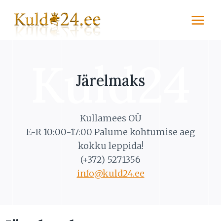
Skip
to
content
Kuld24
Järelmaks
Kullamees OÜ
E-R 10:00-17:00 Palume kohtumise aeg
kokku leppida!
(+372) 5271356
info@kuld24.ee