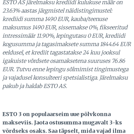
ESTO AS järelmaksu krediidi kulukuse määr on
23.63% aastas järgmistel näidistingimustel:
krediidi summa 1490 EUR, kauba/teenuse
maksumus 1490 EUR, sissemakse 0%, fikseeritud
intressimäär 11.90%, lepingutasu 0 EUR, krediidi
kogusumma ja tagasimaksete summa 1844.64 EUR
eeldusel, et krediit tagastatakse 24 kuu jooksul
igakuiste võrdsete osamaksetena suuruses 76.86
EUR. Tutvu enne lepingu sõlmimist tingimustega
ja vajadusel konsulteeri spetsialistiga. Järelmaksu
pakub ja haldab ESTO AS.
ESTO 3 on populaarseim uue põlvkonna
makseviis. Jaota ostusumma mugavalt 3-ks
võrdseks osaks. Saa täpselt, mida vajad ilma