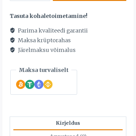
RIST
585
Tasuta kohaletoimetamine!
PROOV.
KAAL
Parima kvaliteedi garantii
74,5G.
Maksa krüptorahas
kogus
Järelmaksu võimalus
Maksa turvaliselt
Kirjeldus