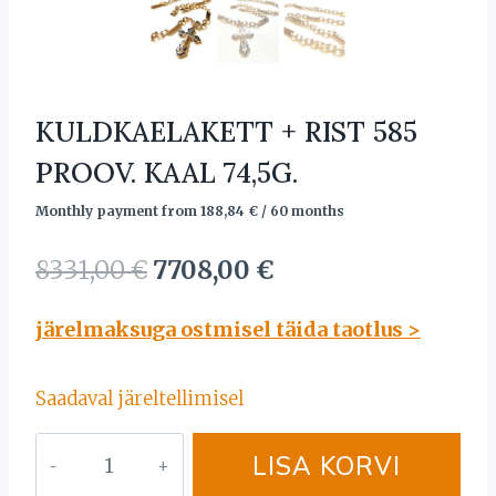
KULDKAELAKETT + RIST 585
PROOV. KAAL 74,5G.
Monthly payment from
188,84
€
/ 60 months
Algne
Current
8331,00
€
7708,00
€
hind
price
järelmaksuga ostmisel täida taotlus >
oli:
is:
8331,00 €.
7708,00 €.
Saadaval järeltellimisel
KULDKAELAKETT
LISA KORVI
+