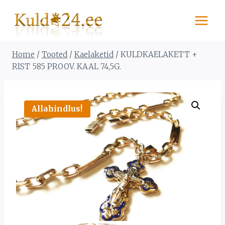
Skip
to
content
Home
/
Tooted
/
Kaelaketid
/
KULDKAELAKETT +
RIST 585 PROOV. KAAL 74,5G.
Allahindlus!