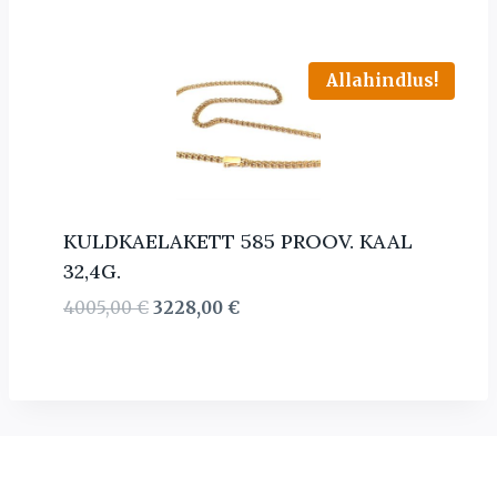
Allahindlus!
KULDKAELAKETT 585 PROOV. KAAL
32,4G.
Algne
Current
4005,00
€
3228,00
€
hind
price
oli:
is:
4005,00 €.
3228,00 €.