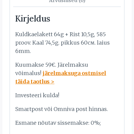
Arvustused (0)
Kirjeldus
Kuldkaelakett 64g + Rist 10,5g, 585
proov. Kaal 74,5g. pikkus 60см. laius
6mm.
Kuumakse 59€. Järelmaksu
võimalus!
järelmaksuga ostmisel
täida taotlus >
Investeeri kulda!
Smartpost või Omniva post hinnas.
Esmane nõutav sissemakse: 0%;