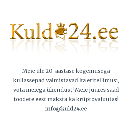
Meie üle 20-aastase kogemusega
kullassepad valmistavad ka eritellimusi,
võta meiega ühendust! Meie juures saad
toodete eest maksta ka krüptovaluutas!
info@kuld24.ee