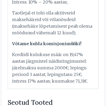
Intress: 10% – 20% aastas;
Taotlejal ei tohi olla aktiivseid
maksehäireid või võlanõudeid
(maksehäire lõpetamisest peab olema
möödunud vähemalt 12 kuud);
Võtame kulda komisjonimüüki!
Krediidi kulukuse määr on 19,47%
aastas järgmistel näidistingimustel:
järelmaksu summa 2000€; lepingu
periood 3 aastat; lepingutasu 25€;
intress 17% aastas; kuumakse 71,31€.
Seotud Tooted