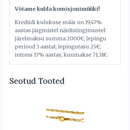
Võtame kulda komisjonimüüki!
Krediidi kulukuse määr on 19,47%
aastas järgmistel näidistingimustel:
järelmaksu summa 2000€; lepingu
periood 3 aastat; lepingutasu 25€;
intress 17% aastas; kuumakse 71,31€.
Seotud Tooted