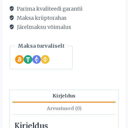
kogus
Parima kvaliteedi garantii
Maksa krüptorahas
Järelmaksu võimalus
Maksa turvaliselt
Kirjeldus
Arvustused (0)
Kirjeldus