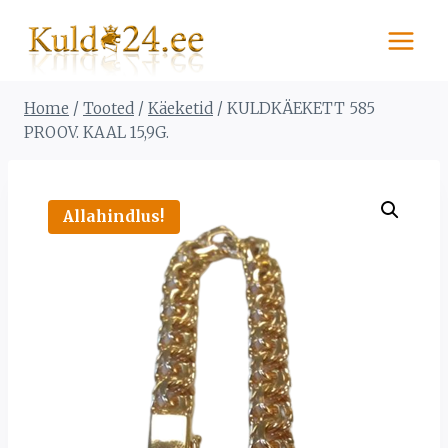
Skip
to
content
Home
/
Tooted
/
Käeketid
/
KULDKÄEKETT 585
PROOV. KAAL 15,9G.
Allahindlus!