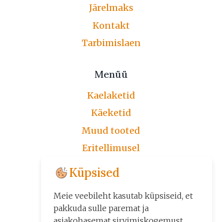
Järelmaks
Kontakt
Tarbimislaen
Menüü
Kaelaketid
Käeketid
Muud tooted
Eritellimusel
Järelmaks
Küpsised
Üldtingimused
Meie veebileht kasutab küpsiseid, et
Kontakt
pakkuda sulle paremat ja
asjakohasemat sirvimiskogemust.