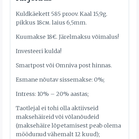
Kuldkäekett 585 proov. Kaal 15,9g.
pikkus 18см. laius 6,5mm.
Kuumakse 18€. Järelmaksu võimalus!
Investeeri kulda!
Smartpost või Omniva post hinnas.
Esmane nõutav sissemakse: 0%;
Intress: 10% – 20% aastas;
Taotlejal ei tohi olla aktiivseid
maksehäireid või võlanõudeid
(maksehäire lõpetamisest peab olema
möödunud vähemalt 12 kuud);