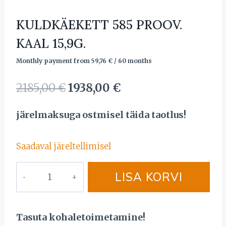
KULDKÄEKETT 585 PROOV.
KAAL 15,9G.
Monthly payment from
59,76
€
/ 60 months
Algne
Current
2185,00
€
1938,00
€
hind
price
järelmaksuga ostmisel täida taotlus!
oli:
is:
2185,00 €.
1938,00 €.
Saadaval järeltellimisel
KULDKÄEKETT
LISA KORVI
585
PROOV.
KAAL
Tasuta kohaletoimetamine!
15,9G.