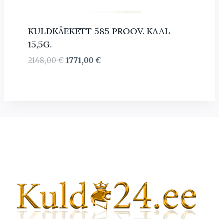
KULDKÄEKETT 585 PROOV. KAAL
15,5G.
Algne
Current
2148,00
€
1771,00
€
hind
price
oli:
is:
2148,00 €.
1771,00 €.