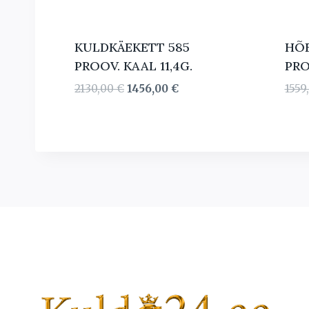
KULDKÄEKETT 585
HÕB
PROOV. KAAL 11,4G.
PRO
Algne
Current
2130,00
€
1456,00
€
1559
hind
price
oli:
is:
2130,00 €.
1456,00 €.