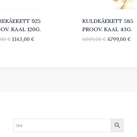
EKÄEKETT 925
KULDKÄEKETT 585
OV. KAAL 120G.
PROOV. KAAL 43G.
Algne
Current
Algne
Cu
,00
€
1143,00
€
6009,00
€
4799,00
€
hind
price
hind
pr
oli:
is:
oli:
is:
1559,00 €.
1143,00 €.
6009,00 €.
47