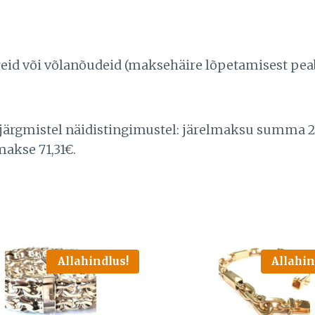
häireid või võlanõudeid (maksehäire lõpetamisest 
 järgmistel näidistingimustel: järelmaksu summa 2
makse 71,31€.
Allahindlus!
Allahin