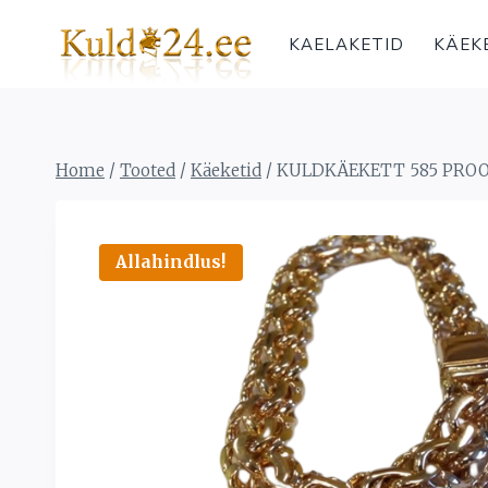
Skip
to
KAELAKETID
KÄEK
content
Home
/
Tooted
/
Käeketid
/
KULDKÄEKETT 585 PROOV
Allahindlus!