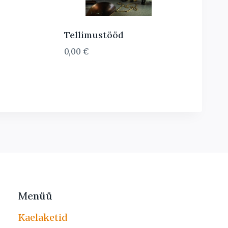
Tellimustööd
0,00
€
rrent
ice
99,00 €.
Menüü
Kaelaketid