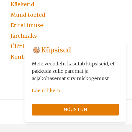
Käeketid
Muud tooted
Eritellimusel
Järelmaks
Üldtingimused
Küpsised
Kontakt
Meie veebileht kasutab küpsiseid, et
pakkuda sulle paremat ja
asjakohasemat sirvimiskogemust.
Loe rohkem...
Küpsiseid kasutame kolmel
NÕUSTUN
eesmärgil:
• veebilehe põhifunktsioonide
tagamiseks (nt sisselogimine,