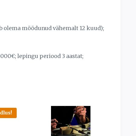
peab olema möödunud vähemalt 12 kuud);
000€; lepingu periood 3 aastat;
dlus!