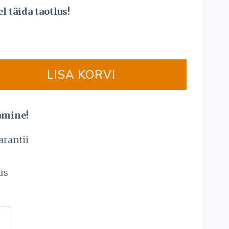
price
 täida taotlus!
is:
.
4999,00 €.
LISA KORVI
amine!
arantii
s
us