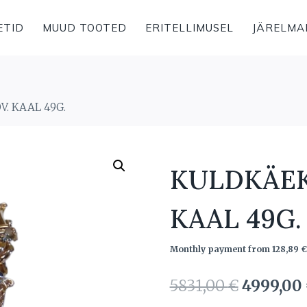
ETID
MUUD TOOTED
ERITELLIMUSEL
JÄRELMA
. KAAL 49G.
KULDKÄEK
KAAL 49G.
Monthly payment from
128,89
€
Algne
5831,00
€
4999,00