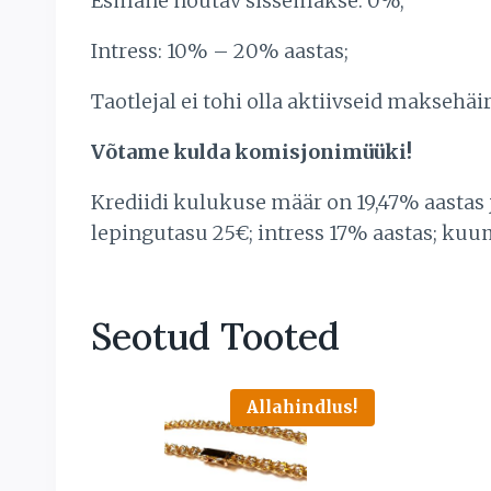
Esmane nõutav sissemakse: 0%;
Intress: 10% – 20% aastas;
Taotlejal ei tohi olla aktiivseid makse
Võtame kulda komisjonimüüki!
Krediidi kulukuse määr on 19,47% aastas
lepingutasu 25€; intress 17% aastas; kuu
Seotud Tooted
Allahindlus!