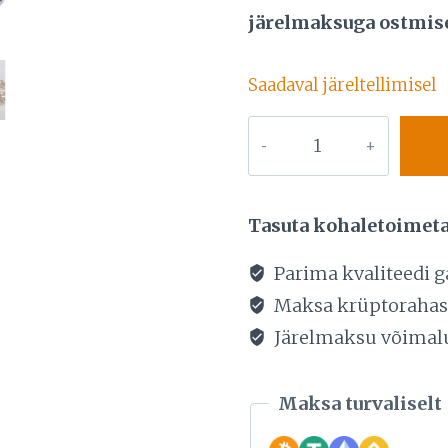
hind
järelmaksuga ostmisel
oli:
5831,00 €
Saadaval järeltellimisel
KULDKÄEKETT
585
PROOV.
KAAL
Tasuta kohaletoimet
49G.
kogus
Parima kvaliteedi g
Maksa krüptoraha
Järelmaksu võimal
Maksa turvaliselt