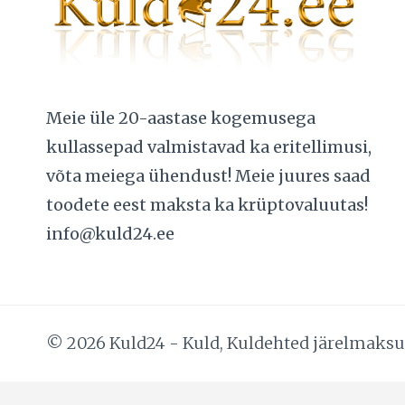
Meie üle 20-aastase kogemusega
kullassepad valmistavad ka eritellimusi,
võta meiega ühendust! Meie juures saad
toodete eest maksta ka krüptovaluutas!
info@kuld24.ee
© 2026 Kuld24 - Kuld, Kuldehted järelmaks