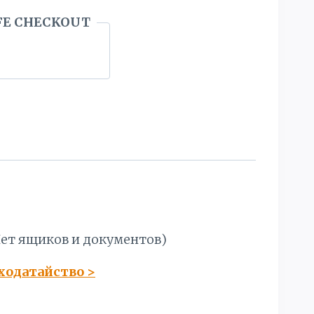
FE CHECKOUT
(Нет ящиков и документов)
 ходатайство
>