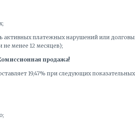
х;
ь активных платежных нарушений или долговых
не менее 12 месяцев);
омиссионная продажа!
оставляет 19,47% при следующих показательных
о;