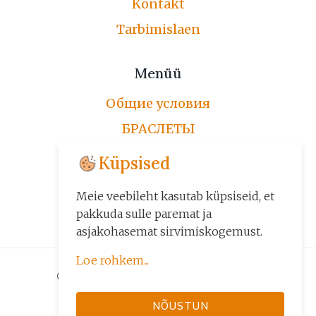
Kontakt
Tarbimislaen
Menüü
Общие условия
БРАСЛЕТЫ
ЦЕПОЧКИ
Küpsised
ПО ЗАКАЗУ
Meie veebileht kasutab küpsiseid, et
ДРУГИЕ ИЗДЕЛИЯ
pakkuda sulle paremat ja
asjakohasemat sirvimiskogemust.
Loe rohkem...
© 2026 Kuld24 - Kuld, Kuldehted
Küpsiseid kasutame kolmel
järelmaksuga
NÕUSTUN
eesmärgil: