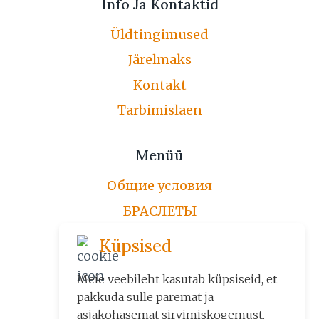
Info Ja Kontaktid
Üldtingimused
Järelmaks
Kontakt
Tarbimislaen
Menüü
Общие условия
БРАСЛЕТЫ
ЦЕПОЧКИ
Küpsised
ПО ЗАКАЗУ
Meie veebileht kasutab küpsiseid, et
ДРУГИЕ ИЗДЕЛИЯ
pakkuda sulle paremat ja
asjakohasemat sirvimiskogemust.