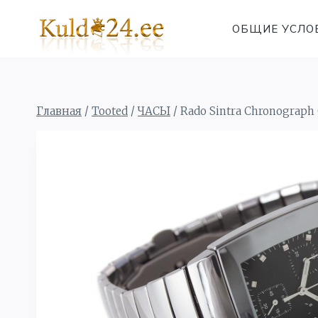
Перейти
к
ОБЩИЕ УСЛО
содержимому
Главная
/
Tooted
/
ЧАСЫ
/
Rado Sintra Chronogra