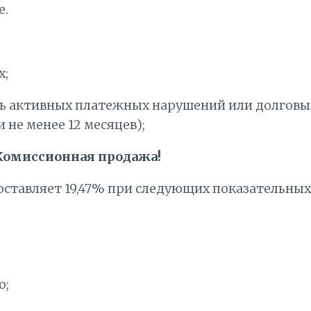
е.
х;
ь активных платежных нарушений или долговых
не менее 12 месяцев);
омиссионная продажа!
оставляет 19,47% при следующих показательных
о;