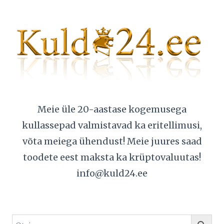
Meie üle 20-aastase kogemusega
kullassepad valmistavad ka eritellimusi,
võta meiega ühendust! Meie juures saad
toodete eest maksta ka krüptovaluutas!
info@kuld24.ee