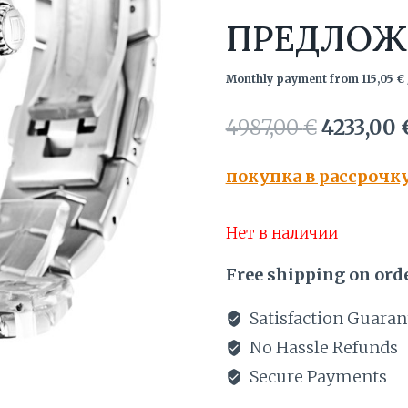
ПРЕДЛОЖ
Monthly payment from
115,05
€
Первона
4987,00
€
4233,00
цена
покупка в рассрочк
составл
4987,00 €
Нет в наличии
Free shipping on orde
Satisfaction Guaran
No Hassle Refunds
Secure Payments