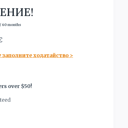
ЕНИЕ!
/ 60 months
чальная
Текущая
€
цена:
у заполните ходатайство
>
яла
4233,00 €.
.
rs over $50!
teed