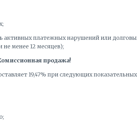
х;
ь активных платежных нарушений или долговых
не менее 12 месяцев);
омиссионная продажа!
оставляет 19,47% при следующих показательных
о;