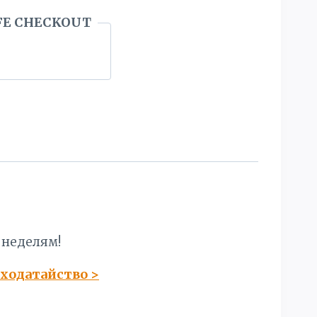
FE CHECKOUT
 неделям!
 ходатайство
>