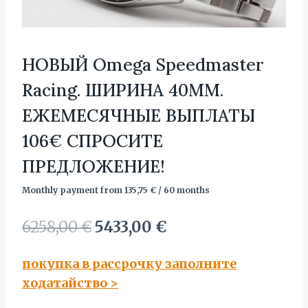
НОВЫЙ Omega Speedmaster
Racing. ШИРИНА 40MM.
ЕЖЕМЕСЯЧНЫЕ ВЫПЛАТЫ
106€ СПРОСИТЕ
ПРЕДЛОЖЕНИЕ!
Monthly payment from
135,75
€
/ 60 months
Первоначальная
Текущая
6258,00
€
5433,00
€
цена
цена:
покупка в рассрочку заполните
составляла
5433,00 €.
ходатайство
>
6258,00 €.