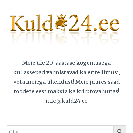
Meie üle 20-aastase kogemusega
kullassepad valmistavad ka eritellimusi,
võta meiega ühendust! Meie juures saad
toodete eest maksta ka krüptovaluutas!
info@kuld24.ee