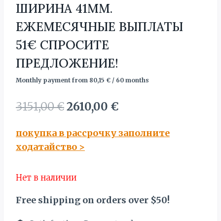
ШИРИНА 41MM.
ЕЖЕМЕСЯЧНЫЕ ВЫПЛАТЫ
51€ СПРОСИТЕ
ПРЕДЛОЖЕНИЕ!
Monthly payment from
80,15
€
/ 60 months
Первоначальная
Текущая
3151,00
€
2610,00
€
цена
цена:
покупка в рассрочку заполните
составляла
2610,00 €.
ходатайство
>
3151,00 €.
Нет в наличии
Free shipping on orders over $50!