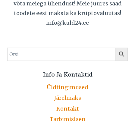
võta meiega ühendust! Meie juures saad
toodete eest maksta ka krüptovaluutas!
info@kuld24.ee
Info Ja Kontaktid
Üldtingimused
Järelmaks
Kontakt
Tarbimislaen