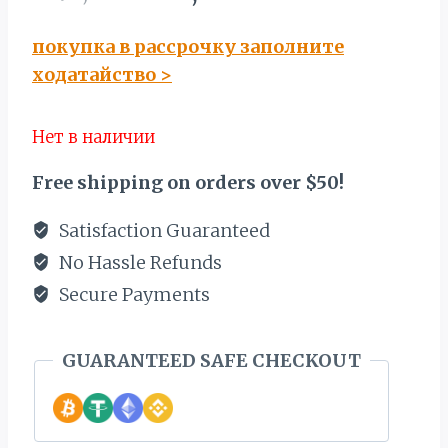
цена
цена:
покупка в рассрочку заполните
составляла
2726,00 €.
ходатайство
>
3392,00 €.
Нет в наличии
Free shipping on orders over $50!
Satisfaction Guaranteed
No Hassle Refunds
Secure Payments
GUARANTEED SAFE CHECKOUT