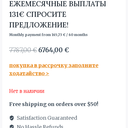
ЕЖЕМЕСЯЧНЫЕ ВЫПЛАТЫ
131€ СПРОСИТЕ
ПРЕДЛОЖЕНИЕ!
Monthly payment from
165,73
€
/ 60 months
Первоначальная
Текущая
7787,00
€
6764,00
€
цена
цена:
покупка в рассрочку заполните
составляла
6764,00 €.
ходатайство
>
7787,00 €.
Нет в наличии
Free shipping on orders over $50!
Satisfaction Guaranteed
No Hassle Refunds