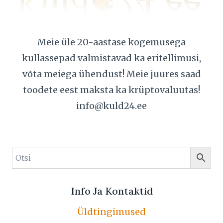
Meie üle 20-aastase kogemusega
kullassepad valmistavad ka eritellimusi,
võta meiega ühendust! Meie juures saad
toodete eest maksta ka krüptovaluutas!
info@kuld24.ee
Info Ja Kontaktid
Üldtingimused