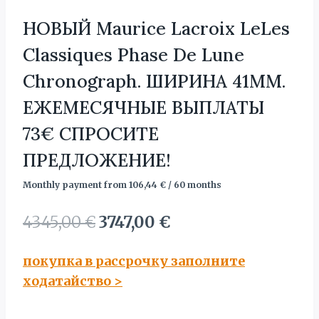
НОВЫЙ Maurice Lacroix LeLes
Classiques Phase De Lune
Chronograph. ШИРИНА 41MM.
ЕЖЕМЕСЯЧНЫЕ ВЫПЛАТЫ
73€ СПРОСИТЕ
ПРЕДЛОЖЕНИЕ!
Monthly payment from
106,44
€
/ 60 months
Первоначальная
Текущая
4345,00
€
3747,00
€
цена
цена:
покупка в рассрочку заполните
составляла
3747,00 €.
ходатайство
>
4345,00 €.