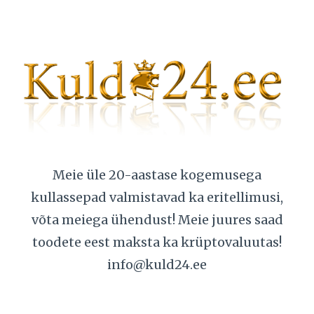
Meie üle 20-aastase kogemusega
kullassepad valmistavad ka eritellimusi,
võta meiega ühendust! Meie juures saad
toodete eest maksta ka krüptovaluutas!
info@kuld24.ee