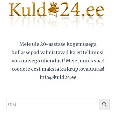
Meie üle 20-aastase kogemusega
kullassepad valmistavad ka eritellimusi,
võta meiega ühendust! Meie juures saad
toodete eest maksta ka krüptovaluutas!
info@kuld24.ee