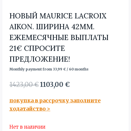
НОВЫЙ MAURICE LACROIX
AIKON. ШИРИНА 42MM.
ЕЖЕМЕСЯЧНЫЕ ВЫПЛАТЫ
21€ СПРОСИТЕ
ПРЕДЛОЖЕНИЕ!
Monthly payment from
33,99
€
/ 60 months
Первоначальная
Текущая
1423,00
€
1103,00
€
цена
цена:
покупка в рассрочку заполните
составляла
1103,00 €.
ходатайство
>
1423,00 €.
Нет в наличии