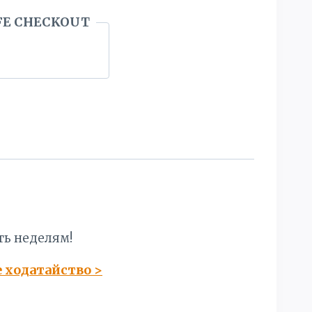
FE CHECKOUT
ть неделям!
е ходатайство
>