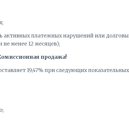
х;
ь активных платежных нарушений или долговых
не менее 12 месяцев);
омиссионная продажа!
оставляет 19,47% при следующих показательных
о;