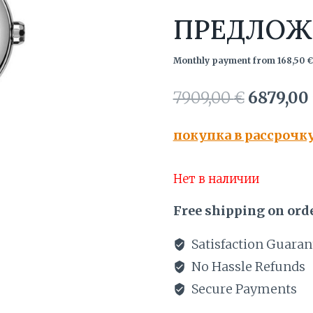
ПРЕДЛОЖ
Monthly payment from
168,50
€
Первона
7909,00
€
6879,00
цена
покупка в рассрочк
составл
7909,00 
Нет в наличии
Free shipping on orde
Satisfaction Guaran
No Hassle Refunds
Secure Payments