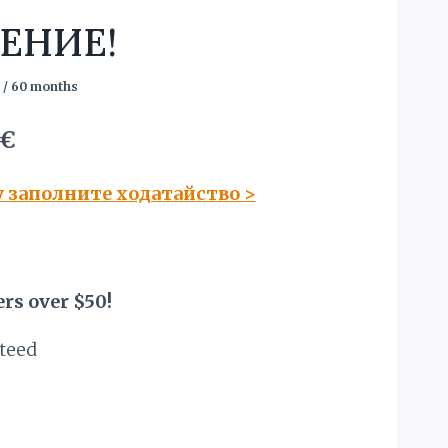
ЕНИЕ!
/ 60 months
чальная
Текущая
€
цена:
у заполните ходатайство
>
яла
6879,00 €.
€.
rs over $50!
teed