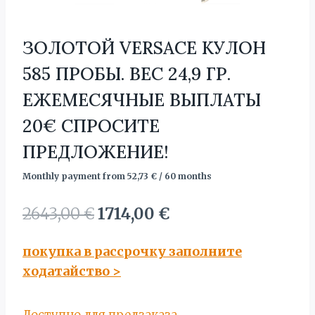
ЗОЛОТОЙ VERSACE КУЛОН
585 ПРОБЫ. BЕС 24,9 ГР.
ЕЖЕМЕСЯЧНЫЕ ВЫПЛАТЫ
20€ СПРОСИТЕ
ПРЕДЛОЖЕНИЕ!
Monthly payment from
52,73
€
/ 60 months
Первоначальная
Текущая
2643,00
€
1714,00
€
цена
цена:
покупка в рассрочку заполните
составляла
1714,00 €.
ходатайство
>
2643,00 €.