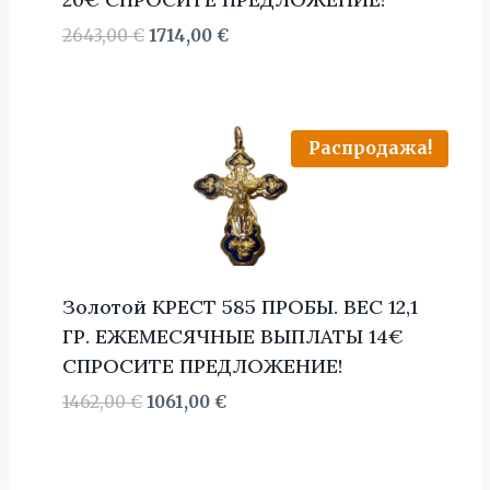
Первоначальная
Текущая
2643,00
€
1714,00
€
цена
цена:
составляла
1714,00 €.
2643,00 €.
Распродажа!
Золотой КРЕСТ 585 ПРОБЫ. BЕС 12,1
ГР. ЕЖЕМЕСЯЧНЫЕ ВЫПЛАТЫ 14€
СПРОСИТЕ ПРЕДЛОЖЕНИЕ!
Первоначальная
Текущая
1462,00
€
1061,00
€
цена
цена:
составляла
1061,00 €.
1462,00 €.