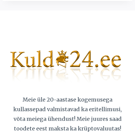
Meie üle 20-aastase kogemusega
kullassepad valmistavad ka eritellimusi,
võta meiega ühendust! Meie juures saad
toodete eest maksta ka krüptovaluutas!