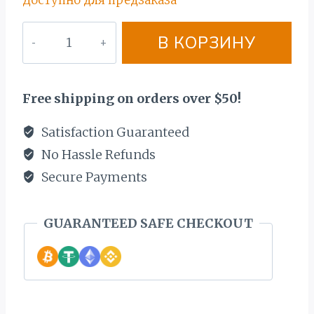
Доступно для предзаказа
Количество
В КОРЗИНУ
товара
ЗОЛОТОЙ
VERSACE
Free shipping on orders over $50!
КУЛОН
585
Satisfaction Guaranteed
ПРОБЫ.
No Hassle Refunds
BЕС
Secure Payments
24,9
ГР.
GUARANTEED SAFE CHECKOUT
ЕЖЕМЕСЯЧНЫЕ
ВЫПЛАТЫ
20€
СПРОСИТЕ
ПРЕДЛОЖЕНИЕ!