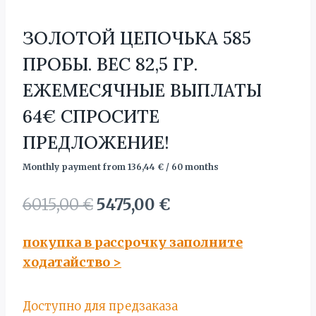
ЗОЛОТОЙ ЦЕПОЧЬКА 585
ПРОБЫ. BЕС 82,5 ГР.
ЕЖЕМЕСЯЧНЫЕ ВЫПЛАТЫ
64€ СПРОСИТЕ
ПРЕДЛОЖЕНИЕ!
Monthly payment from
136,44
€
/ 60 months
Первоначальная
Текущая
6015,00
€
5475,00
€
цена
цена:
покупка в рассрочку заполните
составляла
5475,00 €.
ходатайство
>
6015,00 €.
Доступно для предзаказа