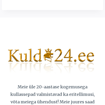
составляла
2776,00 €.
3236,00 €.
Meie üle 20-aastase kogemusega
kullassepad valmistavad ka eritellimusi,
võta meiega ühendust! Meie juures saad