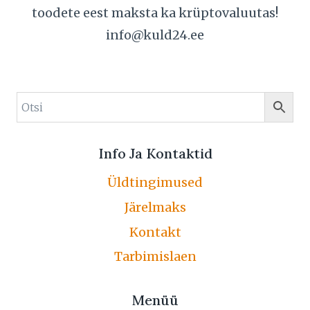
toodete eest maksta ka krüptovaluutas!
info@kuld24.ee
Info Ja Kontaktid
Üldtingimused
Järelmaks
Kontakt
Tarbimislaen
Menüü