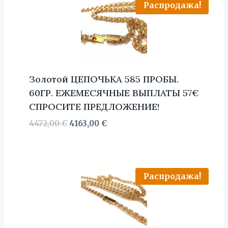
Распродажа!
Золотой ЦЕПОЧЬКА 585 ПРОБЫ.
60ГР. ЕЖЕМЕСЯЧНЫЕ ВЫПЛАТЫ 57€
СПРОСИТЕ ПРЕДЛОЖЕНИЕ!
Первоначальная
Текущая
4472,00
€
4163,00
€
цена
цена:
составляла
4163,00 €.
4472,00 €.
Распродажа!