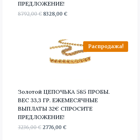
ПРЕДЛОЖЕНИЕ!
Первоначальная
Текущая
8792,00
€
8328,00
€
цена
цена:
составляла
8328,00 €.
8792,00 €.
Распродажа!
Золотой ЦЕПОЧЬКА 585 ПРОБЫ.
BЕС 33,3 ГР. ЕЖЕМЕСЯЧНЫЕ
ВЫПЛАТЫ 32€ СПРОСИТЕ
ПРЕДЛОЖЕНИЕ!
Первоначальная
Текущая
3236,00
€
2776,00
€
цена
цена: