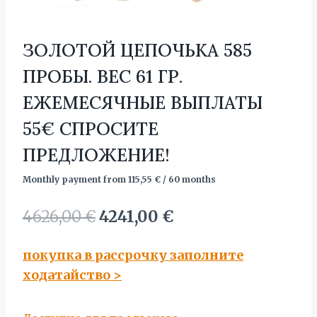
ЗОЛОТОЙ ЦЕПОЧЬКА 585
ПРОБЫ. BЕС 61 ГР.
ЕЖЕМЕСЯЧНЫЕ ВЫПЛАТЫ
55€ СПРОСИТЕ
ПРЕДЛОЖЕНИЕ!
Monthly payment from
115,55
€
/ 60 months
Первоначальная
Текущая
4626,00
€
4241,00
€
цена
цена:
покупка в рассрочку заполните
составляла
4241,00 €.
ходатайство
>
4626,00 €.