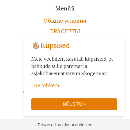
Menüü
Общие условия
БРАСЛЕТЫ
ЦЕПОЧКИ
Küpsised
ПО ЗАКАЗУ
Meie veebileht kasutab küpsiseid, et
ДРУГИЕ ИЗДЕЛИЯ
pakkuda sulle paremat ja
asjakohasemat sirvimiskogemust.
Loe rohkem...
© 2026 Kuld24 - Kuld, Kuldehted
Küpsiseid kasutame kolmel
järelmaksuga
NÕUSTUN
eesmärgil:
• veebilehe põhifunktsioonide
tagamiseks (nt sisselogimine,
Powered by ideearendus.ee
ostukorv);