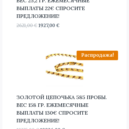
BЕС 25,2 ГР. ЕЖЕМЕСЯЧНЫЕ
ВЫПЛАТЫ 22€ СПРОСИТЕ
ПРЕДЛОЖЕНИЕ!
Первоначальная
Текущая
2621,00
€
1927,00
€
цена
цена:
составляла
1927,00 €.
2621,00 €.
Распродажа!
ЗОЛОТОЙ ЦЕПОЧЬКА 585 ПРОБЫ.
BЕС 158 ГР. ЕЖЕМЕСЯЧНЫЕ
ВЫПЛАТЫ 130€ СПРОСИТЕ
ПРЕДЛОЖЕНИЕ!