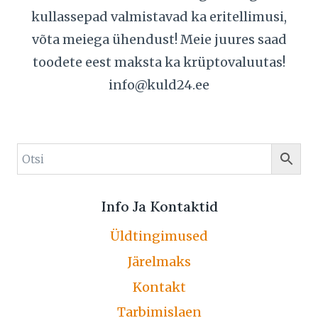
kullassepad valmistavad ka eritellimusi,
võta meiega ühendust! Meie juures saad
toodete eest maksta ka krüptovaluutas!
info@kuld24.ee
Info Ja Kontaktid
Üldtingimused
Järelmaks
Kontakt
Tarbimislaen