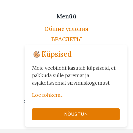
Menüü
Общие условия
БРАСЛЕТЫ
ЦЕПОЧКИ
Küpsised
ПО ЗАКАЗУ
Meie veebileht kasutab küpsiseid, et
ДРУГИЕ ИЗДЕЛИЯ
pakkuda sulle paremat ja
asjakohasemat sirvimiskogemust.
Loe rohkem...
© 2026 Kuld24 - Kuld, Kuldehted
Küpsiseid kasutame kolmel
järelmaksuga
NÕUSTUN
eesmärgil:
• veebilehe põhifunktsioonide
tagamiseks (nt sisselogimine,