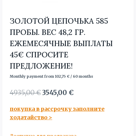
ЗОЛОТОЙ ЦЕПОЧЬКА 585
ПРОБЫ. BЕС 48,2 ГР.
ЕЖЕМЕСЯЧНЫЕ ВЫПЛАТЫ
45€ СПРОСИТЕ
ПРЕДЛОЖЕНИЕ!
Monthly payment from
102,75
€
/ 60 months
Первоначальная
Текущая
4935,00
€
3545,00
€
цена
цена:
покупка в рассрочку заполните
составляла
3545,00 €.
ходатайство
>
4935,00 €.