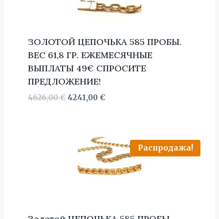
ЗОЛОТОЙ ЦЕПОЧЬКА 585 ПРОБЫ.
BЕС 61,8 ГР. ЕЖЕМЕСЯЧНЫЕ
ВЫПЛАТЫ 49€ СПРОСИТЕ
ПРЕДЛОЖЕНИЕ!
Первоначальная
Текущая
4626,00
€
4241,00
€
цена
цена:
составляла
4241,00 €.
4626,00 €.
Распродажа!
Золотой ЦЕПОЧЬКА 585 ПРОБЫ.