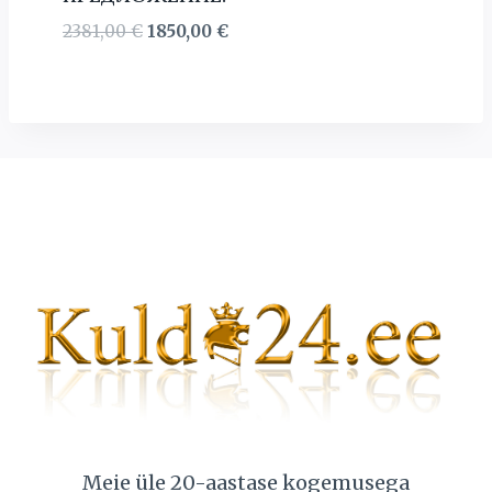
Первоначальная
Текущая
2381,00
€
1850,00
€
цена
цена:
составляла
1850,00 €.
2381,00 €.
Meie üle 20-aastase kogemusega