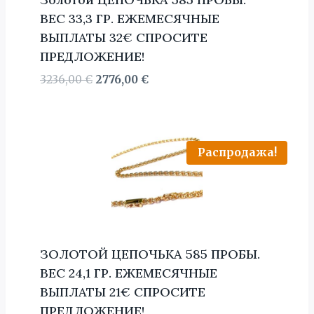
BЕС 33,3 ГР. ЕЖЕМЕСЯЧНЫЕ
ВЫПЛАТЫ 32€ СПРОСИТЕ
ПРЕДЛОЖЕНИЕ!
Первоначальная
Текущая
3236,00
€
2776,00
€
цена
цена:
составляла
2776,00 €.
3236,00 €.
Распродажа!
ЗОЛОТОЙ ЦЕПОЧЬКА 585 ПРОБЫ.
BЕС 24,1 ГР. ЕЖЕМЕСЯЧНЫЕ
ВЫПЛАТЫ 21€ СПРОСИТЕ
ПРЕДЛОЖЕНИЕ!