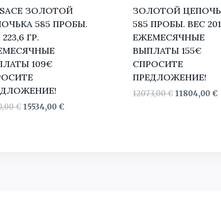
RSACE ЗОЛОТОЙ
ЗОЛОТОЙ ЦЕПОЧЬ
ОЧЬКА 585 ПРОБЫ.
585 ПРОБЫ. BЕС 201
223,6 ГР.
ЕЖЕМЕСЯЧНЫЕ
ЕМЕСЯЧНЫЕ
ВЫПЛАТЫ 155€
ЛАТЫ 109€
СПРОСИТЕ
РОСИТЕ
ПРЕДЛОЖЕНИЕ!
ЕДЛОЖЕНИЕ!
Первонача
12073,00
€
11804,00
€
цена
Первоначальная
Текущая
0,00
€
15534,00
€
составляла
1
цена
цена:
12073,00 €.
составляла
15534,00 €.
17170,00 €.