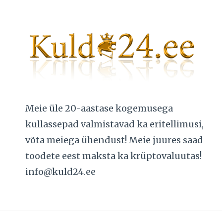
Meie üle 20-aastase kogemusega
kullassepad valmistavad ka eritellimusi,
võta meiega ühendust! Meie juures saad
toodete eest maksta ka krüptovaluutas!
info@kuld24.ee