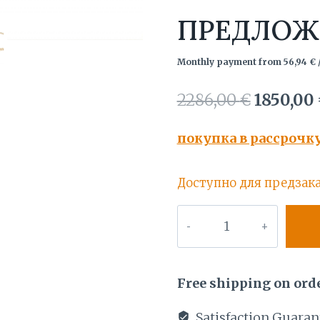
ПРЕДЛОЖ
Monthly payment from
56,94
€
Первон
2286,00
€
1850,00
цена
покупка в рассрочк
составл
2286,00 
Доступно для предзак
Количество
товара
ЗОЛОТОЙ
ЦЕПОЧЬКА
Free shipping on orde
585
ПРОБЫ.
Satisfaction Guaran