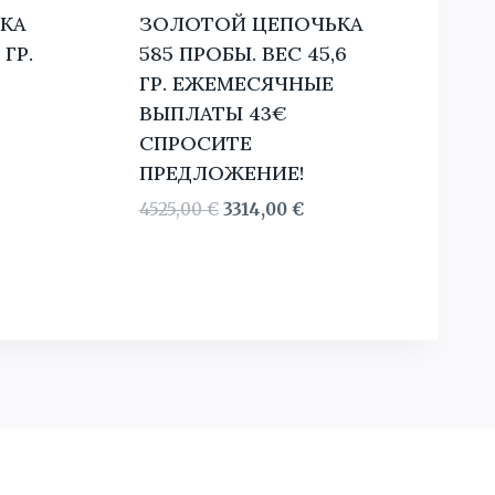
КА
ЗОЛОТОЙ ЦЕПОЧЬКА
 ГР.
585 ПРОБЫ. BЕС 45,6
ГР. ЕЖЕМЕСЯЧНЫЕ
ВЫПЛАТЫ 43€
СПРОСИТЕ
ПРЕДЛОЖЕНИЕ!
льная
Текущая
Первоначальная
Текущая
4525,00
€
3314,00
€
цена:
цена
цена:
1804,00 €.
составляла
3314,00 €.
4525,00 €.