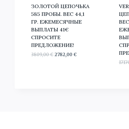
ЗОЛОТОЙ ЦЕПОЧЬКА
VE
585 ПРОБЫ. BЕС 44,1
ЦЕП
ГР. ЕЖЕМЕСЯЧНЫЕ
BЕС 
ВЫПЛАТЫ 41€
ЕЖ
СПРОСИТЕ
ВЫП
ПРЕДЛОЖЕНИЕ!
СП
ПР
Первоначальная
Текущая
3809,00
€
2782,00
€
цена
цена:
1717
составляла
2782,00 €.
3809,00 €.