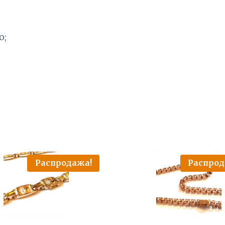
о;
Распродажа!
Распрод