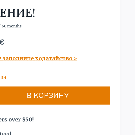
ЕНИЕ!
/ 60 months
ачальная
Текущая
€
цена:
у заполните ходатайство
>
яла
1850,00 €.
€.
аза
В КОРЗИНУ
rs over $50!
teed