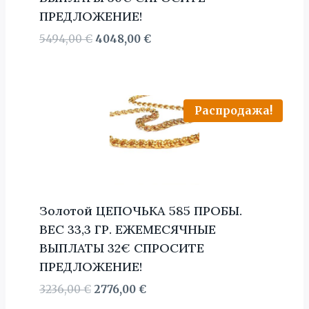
ПРЕДЛОЖЕНИЕ!
Первоначальная
Текущая
5494,00
€
4048,00
€
цена
цена:
составляла
4048,00 €.
5494,00 €.
Распродажа!
Золотой ЦЕПОЧЬКА 585 ПРОБЫ.
BЕС 33,3 ГР. ЕЖЕМЕСЯЧНЫЕ
ВЫПЛАТЫ 32€ СПРОСИТЕ
ПРЕДЛОЖЕНИЕ!
Первоначальная
Текущая
3236,00
€
2776,00
€
цена
цена: