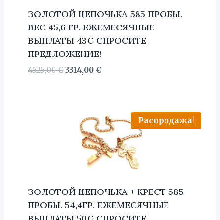
ЗОЛОТОЙ ЦЕПОЧЬКА 585 ПРОБЫ.
BЕС 45,6 ГР. ЕЖЕМЕСЯЧНЫЕ
ВЫПЛАТЫ 43€ СПРОСИТЕ
ПРЕДЛОЖЕНИЕ!
Первоначальная
Текущая
4525,00
€
3314,00
€
цена
цена:
составляла
3314,00 €.
4525,00 €.
Распродажа!
ЗОЛОТОЙ ЦЕПОЧЬКА + КРЕСТ 585
ПРОБЫ. 54,4ГР. ЕЖЕМЕСЯЧНЫЕ
ВЫПЛАТЫ 50€ СПРОСИТЕ