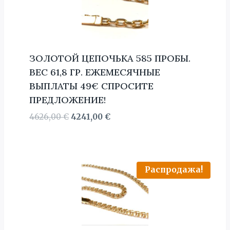
ЗОЛОТОЙ ЦЕПОЧЬКА 585 ПРОБЫ.
BЕС 61,8 ГР. ЕЖЕМЕСЯЧНЫЕ
ВЫПЛАТЫ 49€ СПРОСИТЕ
ПРЕДЛОЖЕНИЕ!
Первоначальная
Текущая
4626,00
€
4241,00
€
цена
цена:
составляла
4241,00 €.
4626,00 €.
Распродажа!