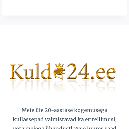
составляла
2776,00 €.
3236,00 €.
Meie üle 20-aastase kogemusega
kullassepad valmistavad ka eritellimusi,
võta meiega ühendust! Meie juures saad