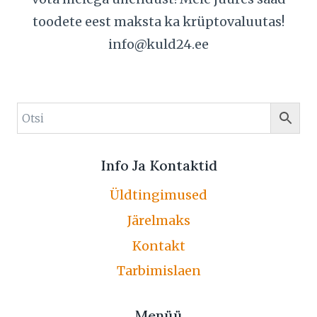
toodete eest maksta ka krüptovaluutas!
info@kuld24.ee
Info Ja Kontaktid
Üldtingimused
Järelmaks
Kontakt
Tarbimislaen
Menüü