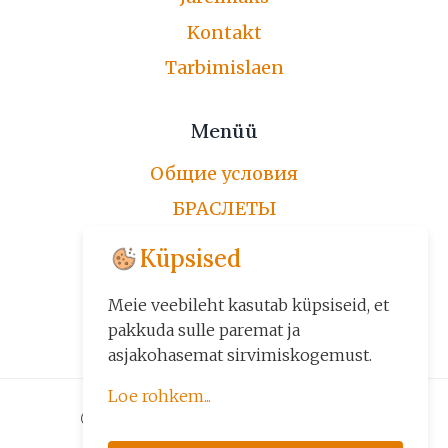
Kontakt
Tarbimislaen
Menüü
Общие условия
БРАСЛЕТЫ
ЦЕПОЧКИ
Küpsised
ПО ЗАКАЗУ
Meie veebileht kasutab küpsiseid, et
ДРУГИЕ ИЗДЕЛИЯ
pakkuda sulle paremat ja
asjakohasemat sirvimiskogemust.
Loe rohkem...
© 2026 Kuld24 - Kuld, Kuldehted
Küpsiseid kasutame kolmel