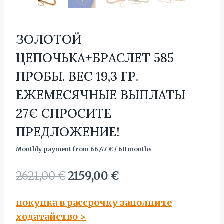
ЗОЛОТОЙ
ЦЕПОЧЬКА+БРАСЛЕТ 585
ПРОБЫ. BЕС 19,3 ГР.
ЕЖЕМЕСЯЧНЫЕ ВЫПЛАТЫ
27€ СПРОСИТЕ
ПРЕДЛОЖЕНИЕ!
Monthly payment from
66,47
€
/ 60 months
Первоначальная
Текущая
2621,00
€
2159,00
€
цена
цена:
покупка в рассрочку заполните
составляла
2159,00 €.
ходатайство
>