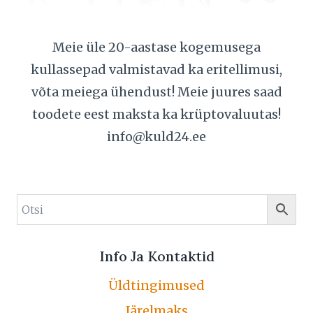
Meie üle 20-aastase kogemusega
kullassepad valmistavad ka eritellimusi,
võta meiega ühendust! Meie juures saad
toodete eest maksta ka krüptovaluutas!
info@kuld24.ee
Info Ja Kontaktid
Üldtingimused
Järelmaks