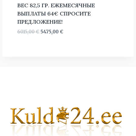
BЕС 82,5 ГР. ЕЖЕМЕСЯЧНЫЕ
ВЫПЛАТЫ 64€ СПРОСИТЕ
ПРЕДЛОЖЕНИЕ!
Первоначальная
Текущая
6015,00
€
5475,00
€
цена
цена:
составляла
5475,00 €.
6015,00 €.