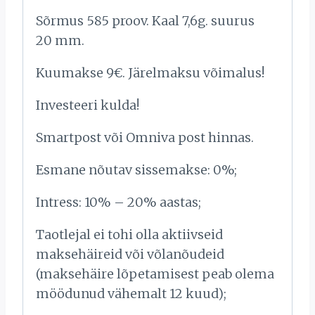
Sõrmus 585 proov. Kaal 7,6g. suurus
20 mm.
Kuumakse 9€. Järelmaksu võimalus!
Investeeri kulda!
Smartpost või Omniva post hinnas.
Esmane nõutav sissemakse: 0%;
Intress: 10% – 20% aastas;
Taotlejal ei tohi olla aktiivseid
maksehäireid või võlanõudeid
(maksehäire lõpetamisest peab olema
möödunud vähemalt 12 kuud);