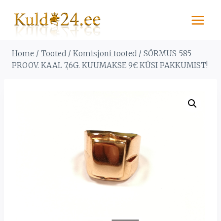
Skip
to
content
Home
/
Tooted
/
Komisjoni tooted
/
SÕRMUS 585
PROOV. KAAL 7,6G. KUUMAKSE 9€ KÜSI PAKKUMIST!