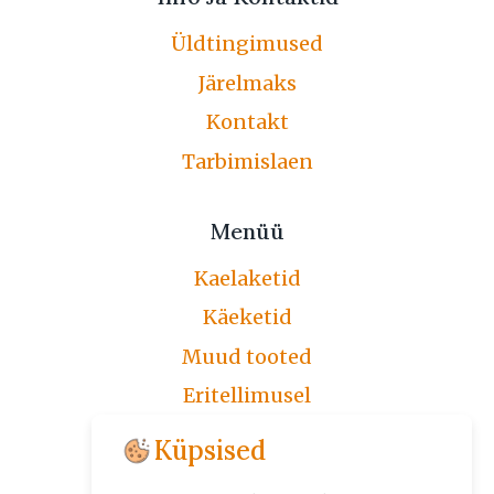
Üldtingimused
Järelmaks
Kontakt
Tarbimislaen
Menüü
Kaelaketid
Käeketid
Muud tooted
Eritellimusel
Järelmaks
Küpsised
Üldtingimused