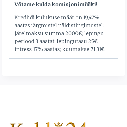
Võtame kulda komisjonimüüki!
Krediidi kulukuse määr on 19,47%
aastas järgmistel näidistingimustel:
järelmaksu summa 2000€; lepingu
periood 3 aastat; lepingutasu 25€;
intress 17% aastas; kuumakse 71,31€.