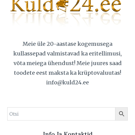
Meie üle 20-aastase kogemusega
kullassepad valmistavad ka eritellimusi,
võta meiega ühendust! Meie juures saad
toodete eest maksta ka krüptovaluutas!
info@kuld24.ee
Info Ja Kontaktid