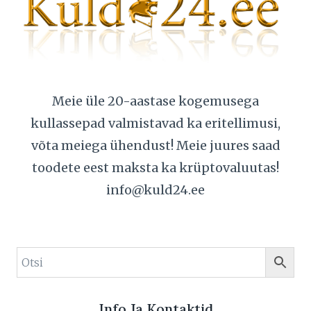
Meie üle 20-aastase kogemusega
kullassepad valmistavad ka eritellimusi,
võta meiega ühendust! Meie juures saad
toodete eest maksta ka krüptovaluutas!
info@kuld24.ee
Info Ja Kontaktid