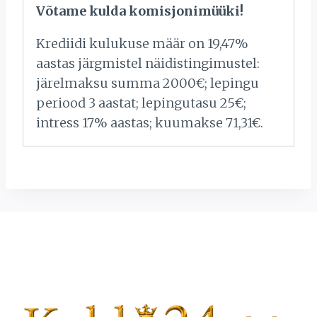
Võtame kulda komisjonimüüki!
Krediidi kulukuse määr on 19,47%
aastas järgmistel näidistingimustel:
järelmaksu summa 2000€; lepingu
periood 3 aastat; lepingutasu 25€;
intress 17% aastas; kuumakse 71,31€.