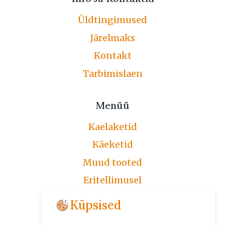
Üldtingimused
Järelmaks
Kontakt
Tarbimislaen
Menüü
Kaelaketid
Käeketid
Muud tooted
Eritellimusel
Järelmaks
Küpsised
Üldtingimused