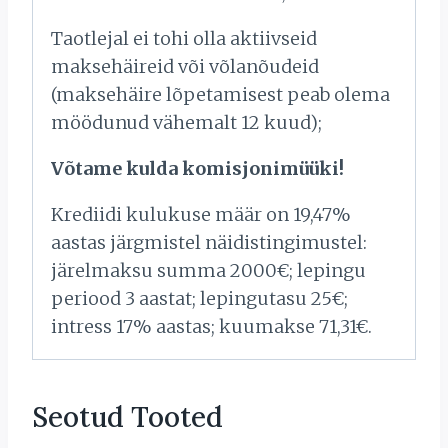
Taotlejal ei tohi olla aktiivseid
maksehäireid või võlanõudeid
(maksehäire lõpetamisest peab olema
möödunud vähemalt 12 kuud);
Võtame kulda komisjonimüüki!
Krediidi kulukuse määr on 19,47%
aastas järgmistel näidistingimustel:
järelmaksu summa 2000€; lepingu
periood 3 aastat; lepingutasu 25€;
intress 17% aastas; kuumakse 71,31€.
Seotud Tooted