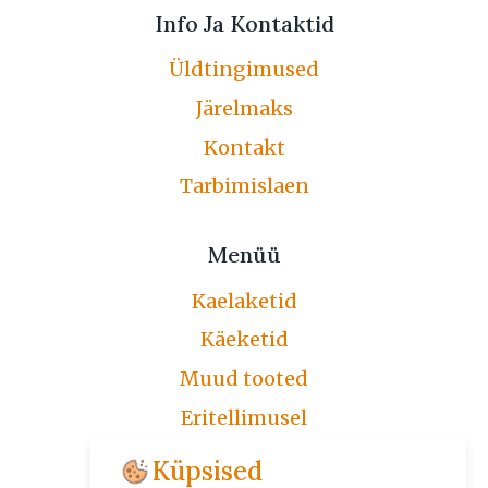
Info Ja Kontaktid
Üldtingimused
Järelmaks
Kontakt
Tarbimislaen
Menüü
Kaelaketid
Käeketid
Muud tooted
Eritellimusel
Järelmaks
Küpsised