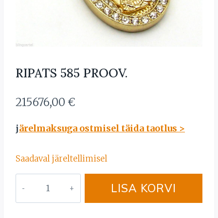
RIPATS 585 PROOV.
215676,00
€
j
ärelmaksuga ostmisel täida taotlus >
Saadaval järeltellimisel
RIPATS
LISA KORVI
585
PROOV.