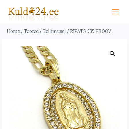
Skip
to
content
Home
/
Tooted
/
Tellimusel
/
RIPATS 585 PROOV.