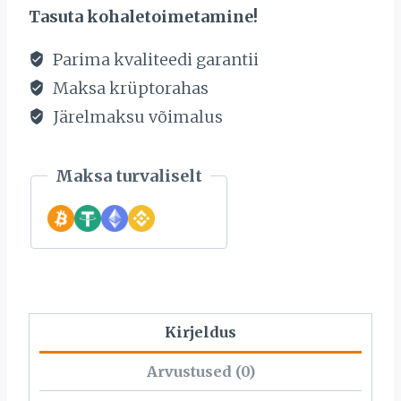
kogus
Tasuta kohaletoimetamine!
Parima kvaliteedi garantii
Maksa krüptorahas
Järelmaksu võimalus
Maksa turvaliselt
Kirjeldus
Arvustused (0)