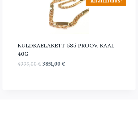
Allahindlus!
KULDKAELAKETT 585 PROOV. KAAL
40G
Algne
Current
4999,00
€
3851,00
€
hind
price
oli:
is:
4999,00 €.
3851,00 €.