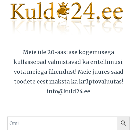
Meie üle 20-aastase kogemusega
kullassepad valmistavad ka eritellimusi,
võta meiega ühendust! Meie juures saad
toodete eest maksta ka krüptovaluutas!
info@kuld24.ee