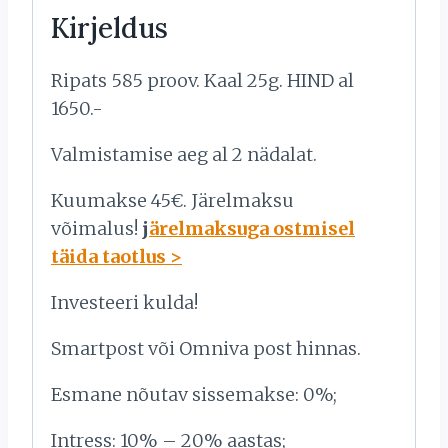
Kirjeldus
Ripats 585 proov. Kaal 25g. HIND al
1650.-
Valmistamise aeg al 2 nädalat.
Kuumakse 45€. Järelmaksu
võimalus!
j
ärelmaksuga ostmisel
täida taotlus >
Investeeri kulda!
Smartpost või Omniva post hinnas.
Esmane nõutav sissemakse: 0%;
Intress: 10% – 20% aastas;