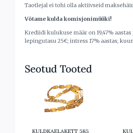
Taotlejal ei tohi olla aktiivseid makse
Võtame kulda komisjonimüüki!
Krediidi kulukuse määr on 19,47% aastas
lepingutasu 25€; intress 17% aastas; kuu
Seotud Tooted
KULDKAELAKETT 585
KUL