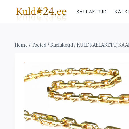
Skip
to
KAELAKETID
KÄEK
content
Home
/
Tooted
/
Kaelaketid
/
KULDKAELAKETT, KAAL