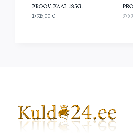
PROOV. KAAL 185G.
PRO
17915,00
€
375