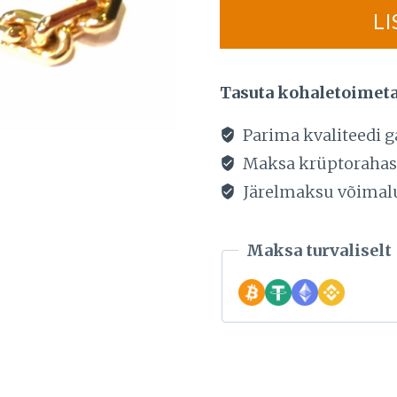
KULDKAELAKETT,
LI
KAAL
56,9g
kogus
Tasuta kohaletoimet
Parima kvaliteedi g
Maksa krüptoraha
Järelmaksu võimal
Maksa turvaliselt