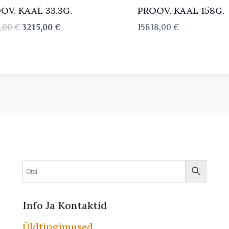
OV. KAAL 33,3G.
PROOV. KAAL 158G.
Algne
Current
0,00
€
3215,00
€
15818,00
€
hind
price
oli:
is:
3750,00 €.
3215,00 €.
Info Ja Kontaktid
Üldtingimused