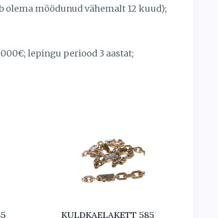
peab olema möödunud vähemalt 12 kuud);
000€; lepingu periood 3 aastat;
85
KULDKAELAKETT 585