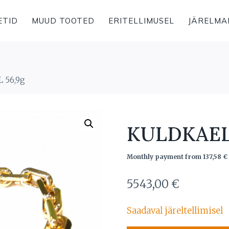
ETID
MUUD TOOTED
ERITELLIMUSEL
JÄRELMA
 56,9g
KULDKAEL
Monthly payment from
137,58
€
5543,00
€
Saadaval järeltellimisel