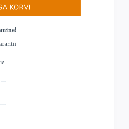
SA KORVI
amine!
arantii
s
us