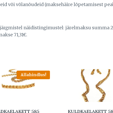
häireid või võlanõudeid (maksehäire lõpetamisest 
 järgmistel näidistingimustel: järelmaksu summa 2
makse 71,31€.
Allahindlus!
DKAELAKETT 585
KULDKAELAKETT 5