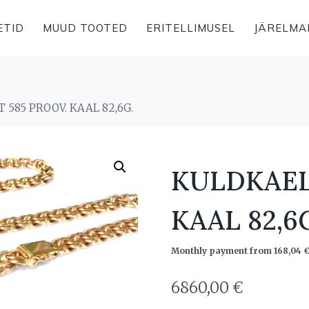
ETID
MUUD TOOTED
ERITELLIMUSEL
JÄRELMA
585 PROOV. KAAL 82,6G.
KULDKAEL
KAAL 82,6
Monthly payment from
168,04
6860,00
€