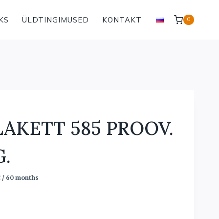
KS
ÜLDTINGIMUSED
KONTAKT
0
AKETT 585 PROOV.
G.
€
/ 60 months