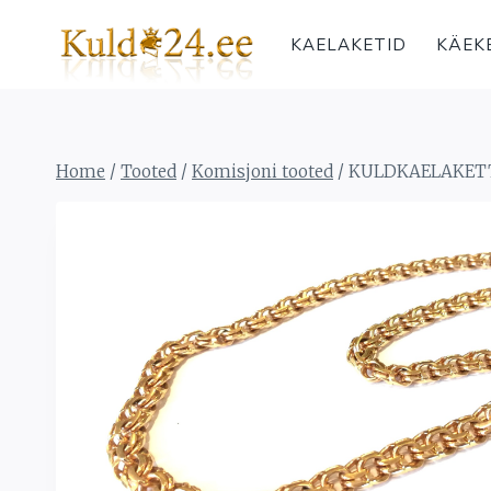
Skip
to
KAELAKETID
KÄEK
content
Home
/
Tooted
/
Komisjoni tooted
/
KULDKAELAKETT 