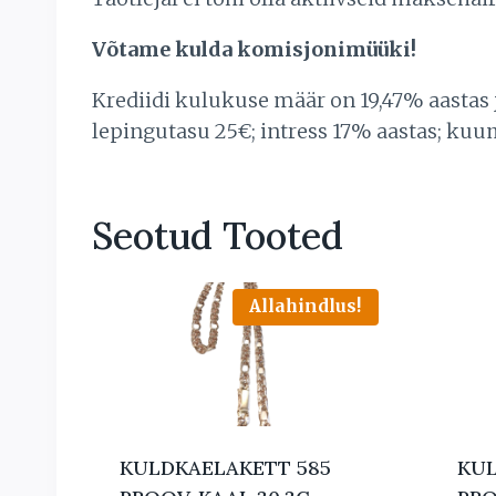
Võtame kulda komisjonimüüki!
Krediidi kulukuse määr on 19,47% aastas
lepingutasu 25€; intress 17% aastas; kuu
Seotud Tooted
Allahindlus!
KULDKAELAKETT 585
KUL