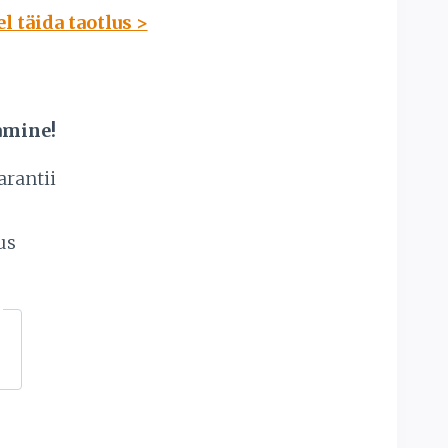
 täida taotlus >
amine!
arantii
s
us