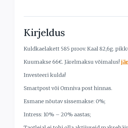
Kirjeldus
Kuldkaelakett 585 proov. Kaal 82,6g. pikk
Kuumakse 66€. Järelmaksu võimalus!
jä
Investeeri kulda!
Smartpost või Omniva post hinnas.
Esmane nõutav sissemakse: 0%;
Intress: 10% – 20% aastas;
Taotlejal ei tohi olla aktiivseid makse