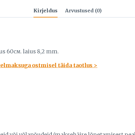
Kirjeldus
Arvustused (0)
us 60см. laius 8,2 mm.
relmaksuga ostmisel täida taotlus >
häireid või võlanõudeid (maksehäire lõpetamisest 