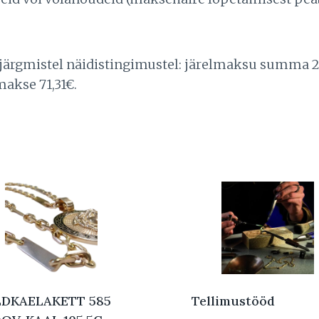
 järgmistel näidistingimustel: järelmaksu summa 2
makse 71,31€.
DKAELAKETT 585
Tellimustööd