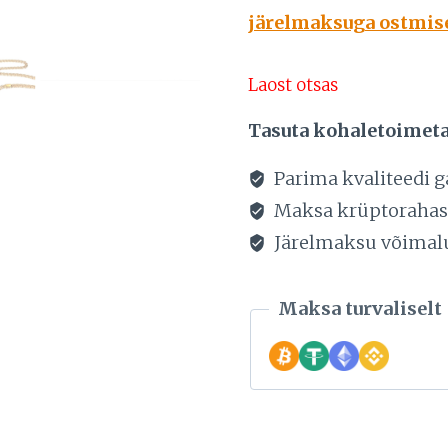
järelmaksuga ostmisel
Laost otsas
Tasuta kohaletoimet
Parima kvaliteedi g
Maksa krüptoraha
Järelmaksu võimal
Maksa turvaliselt