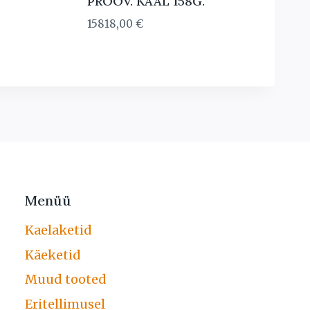
PROOV. KAAL 158G.
15818,00
€
Menüü
Kaelaketid
Käeketid
Muud tooted
Eritellimusel