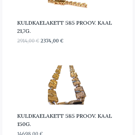
KULDKAELAKETT 585 PROOV. KAAL
21,7G.
Algne
Current
2914,00
€
2374,00
€
hind
price
oli:
is:
2914,00 €.
2374,00 €.
KULDKAELAKETT 585 PROOV. KAAL
150G.
14698,00
€