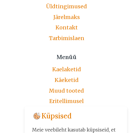
Üldtingimused
Järelmaks
Kontakt
Tarbimislaen
Menüü
Kaelaketid
Käeketid
Muud tooted
Eritellimusel
Järelmaks
Küpsised
Üldtingimused
Meie veebileht kasutab küpsiseid, et
Kontakt