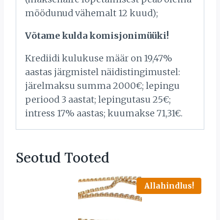
möödunud vähemalt 12 kuud);
Võtame kulda komisjonimüüki!
Krediidi kulukuse määr on 19,47%
aastas järgmistel näidistingimustel:
järelmaksu summa 2000€; lepingu
periood 3 aastat; lepingutasu 25€;
intress 17% aastas; kuumakse 71,31€.
Seotud Tooted
Allahindlus!