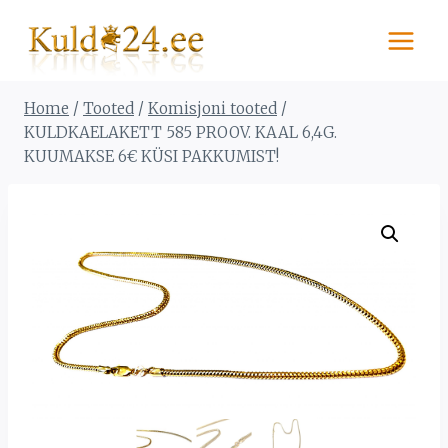
Skip
to
content
Home
/
Tooted
/
Komisjoni tooted
/
KULDKAELAKETT 585 PROOV. KAAL 6,4G.
KUUMAKSE 6€ KÜSI PAKKUMIST!