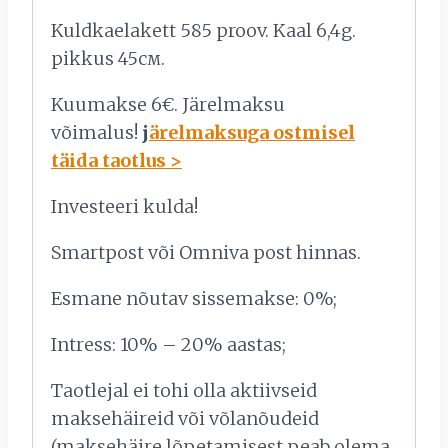
Kuldkaelakett 585 proov. Kaal 6,4g.
pikkus 45см.
Kuumakse 6€. Järelmaksu
võimalus!
j
ärelmaksuga ostmisel
täida taotlus >
Investeeri kulda!
Smartpost või Omniva post hinnas.
Esmane nõutav sissemakse: 0%;
Intress: 10% – 20% aastas;
Taotlejal ei tohi olla aktiivseid
maksehäireid või võlanõudeid
(maksehäire lõpetamisest peab olema