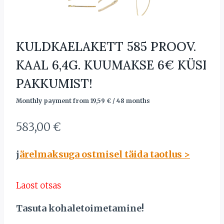
KULDKAELAKETT 585 PROOV.
KAAL 6,4G. KUUMAKSE 6€ KÜSI
PAKKUMIST!
Monthly payment from
19,59
€
/ 48 months
583,00
€
j
ärelmaksuga ostmisel täida taotlus >
Laost otsas
Tasuta kohaletoimetamine!