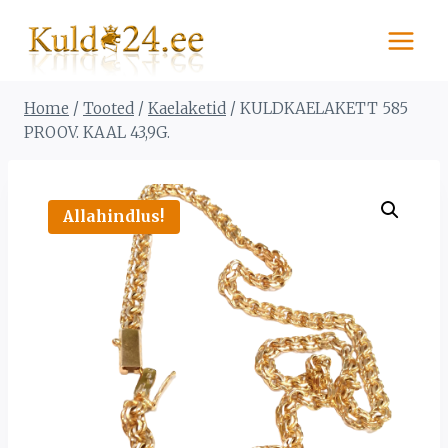
Skip
to
content
Home
/
Tooted
/
Kaelaketid
/
KULDKAELAKETT 585
PROOV. KAAL 43,9G.
Allahindlus!