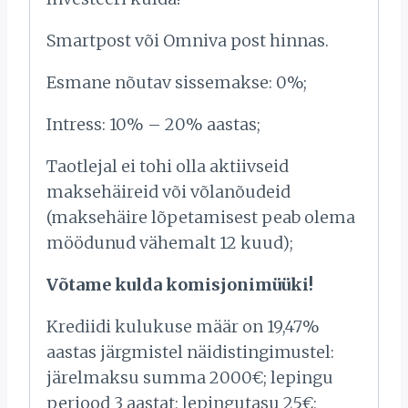
Smartpost või Omniva post hinnas.
Esmane nõutav sissemakse: 0%;
Intress: 10% – 20% aastas;
Taotlejal ei tohi olla aktiivseid
maksehäireid või võlanõudeid
(maksehäire lõpetamisest peab olema
möödunud vähemalt 12 kuud);
Võtame kulda komisjonimüüki!
Krediidi kulukuse määr on 19,47%
aastas järgmistel näidistingimustel:
järelmaksu summa 2000€; lepingu
periood 3 aastat; lepingutasu 25€;