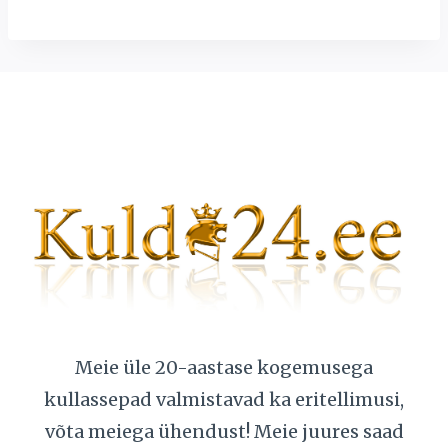
oli:
is:
7879,00 €.
5790,00 €.
Meie üle 20-aastase kogemusega
kullassepad valmistavad ka eritellimusi,
võta meiega ühendust! Meie juures saad