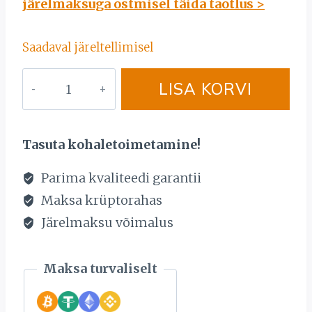
järelmaksuga ostmisel täida taotlus >
oli:
is:
5208,00 €.
4125,00 €.
Saadaval järeltellimisel
KULDKAELAKETT
LISA KORVI
585
PROOV.
KAAL
Tasuta kohaletoimetamine!
43,9G.
kogus
Parima kvaliteedi garantii
Maksa krüptorahas
Järelmaksu võimalus
Maksa turvaliselt