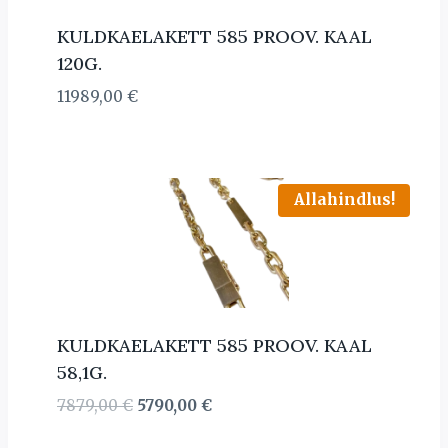
KULDKAELAKETT 585 PROOV. KAAL
120G.
11989,00
€
Allahindlus!
KULDKAELAKETT 585 PROOV. KAAL
58,1G.
Algne
Current
7879,00
€
5790,00
€
hind
price