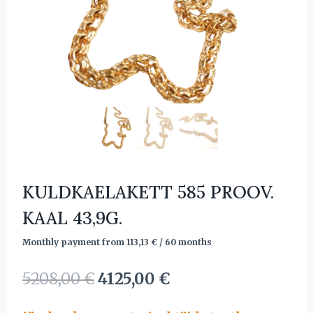
KULDKAELAKETT 585 PROOV.
KAAL 43,9G.
Monthly payment from
113,13
€
/ 60 months
Algne
Current
5208,00
€
4125,00
€
hind
price