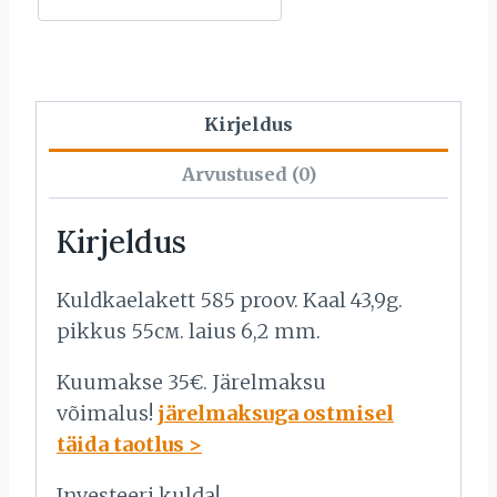
Kirjeldus
Arvustused (0)
Kirjeldus
Kuldkaelakett 585 proov. Kaal 43,9g.
pikkus 55см. laius 6,2 mm.
Kuumakse 35€. Järelmaksu
võimalus!
järelmaksuga ostmisel
täida taotlus >
Investeeri kulda!