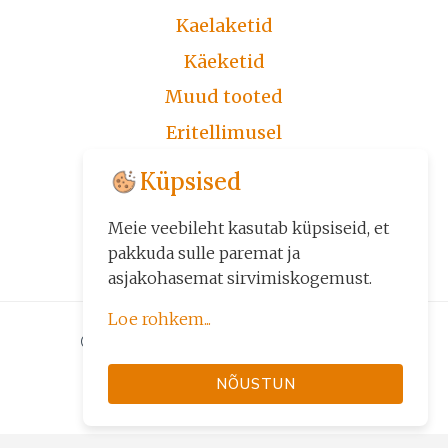
Kaelaketid
Käeketid
Muud tooted
Eritellimusel
Järelmaks
Küpsised
Üldtingimused
Meie veebileht kasutab küpsiseid, et
Kontakt
pakkuda sulle paremat ja
asjakohasemat sirvimiskogemust.
Loe rohkem...
© 2026 Kuld24 - Kuld, Kuldehted
Küpsiseid kasutame kolmel
järelmaksuga
NÕUSTUN
eesmärgil:
• veebilehe põhifunktsioonide
tagamiseks (nt sisselogimine,