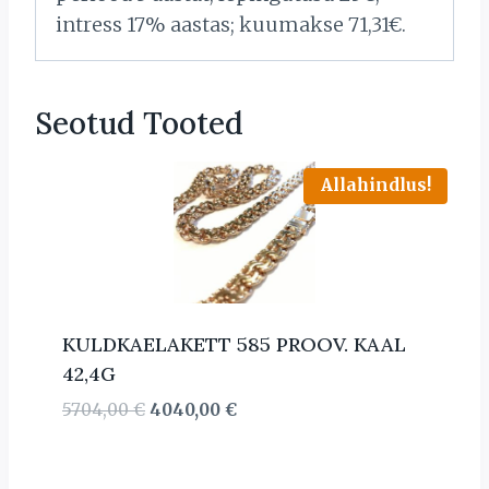
intress 17% aastas; kuumakse 71,31€.
Seotud Tooted
Allahindlus!
KULDKAELAKETT 585 PROOV. KAAL
42,4G
Algne
Current
5704,00
€
4040,00
€
hind
price
oli:
is:
5704,00 €.
4040,00 €.