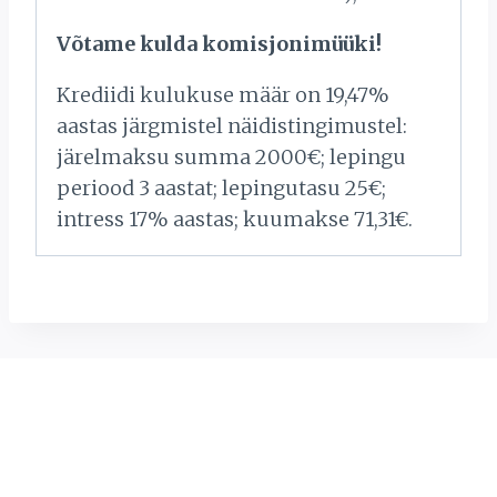
Võtame kulda komisjonimüüki!
Krediidi kulukuse määr on 19,47%
aastas järgmistel näidistingimustel:
järelmaksu summa 2000€; lepingu
periood 3 aastat; lepingutasu 25€;
intress 17% aastas; kuumakse 71,31€.