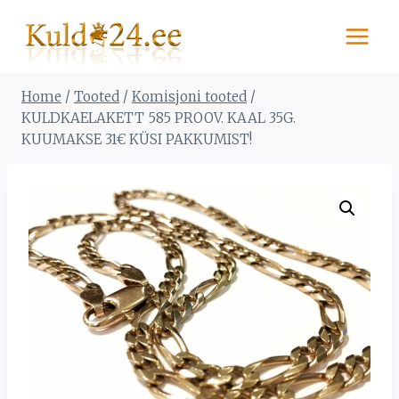
Skip
to
content
Home
/
Tooted
/
Komisjoni tooted
/
KULDKAELAKETT 585 PROOV. KAAL 35G.
KUUMAKSE 31€ KÜSI PAKKUMIST!