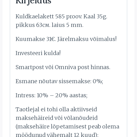
Kirjeldus
Kuldkaelakett 585 proov. Kaal 35g.
pikkus 63см. laius 5 mm.
Kuumakse 31€. Järelmaksu võimalus!
Investeeri kulda!
Smartpost või Omniva post hinnas.
Esmane nõutav sissemakse: 0%;
Intress: 10% – 20% aastas;
Taotlejal ei tohi olla aktiivseid
maksehäireid või võlanõudeid
(maksehäire lõpetamisest peab olema
möödunud vähemalt 12 kuud);