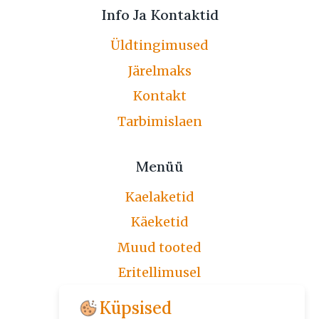
Info Ja Kontaktid
Üldtingimused
Järelmaks
Kontakt
Tarbimislaen
Menüü
Kaelaketid
Käeketid
Muud tooted
Eritellimusel
Järelmaks
Küpsised