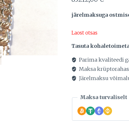
järelmaksuga ostmisel
Laost otsas
Tasuta kohaletoimet
Parima kvaliteedi g
Maksa krüptoraha
Järelmaksu võimal
Maksa turvaliselt