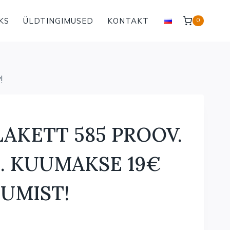
KS
ÜLDTINGIMUSED
KONTAKT
0
!
AKETT 585 PROOV.
G. KUUMAKSE 19€
KUMIST!