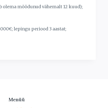
peab olema möödunud vähemalt 12 kuud);
000€; lepingu periood 3 aastat;
Menüü