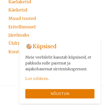
Kaelaketid
Käeketid
Muud tooted
Eritellimusel
Järelmaks
Üldtingimused
Küpsised
Kontakt
Meie veebileht kasutab küpsiseid, et
pakkuda sulle paremat ja
asjakohasemat sirvimiskogemust.
Loe rohkem...
Küpsiseid kasutame kolmel
NÕUSTUN
eesmärgil:
• veebilehe põhifunktsioonide