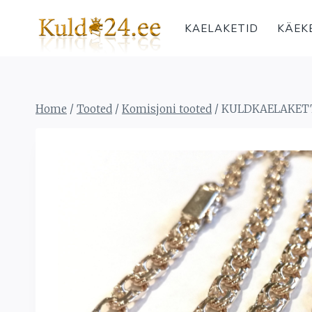
Skip
to
KAELAKETID
KÄEK
content
Home
/
Tooted
/
Komisjoni tooted
/
KULDKAELAKETT 