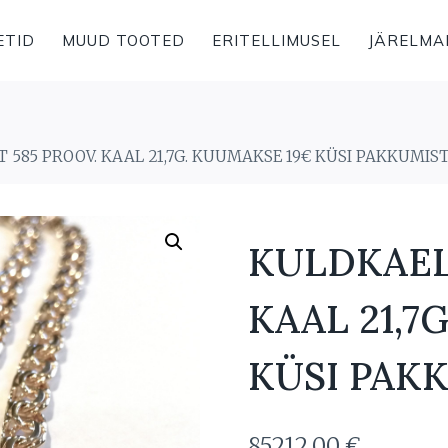
ETID
MUUD TOOTED
ERITELLIMUSEL
JÄRELMA
585 PROOV. KAAL 21,7G. KUUMAKSE 19€ KÜSI PAKKUMIST
KULDKAEL
KAAL 21,7
KÜSI PAK
85212,00
€