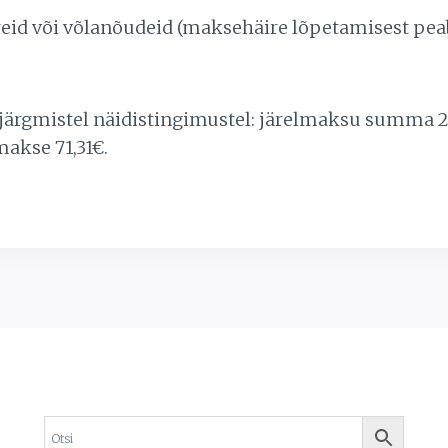
häireid või võlanõudeid (maksehäire lõpetamisest 
 järgmistel näidistingimustel: järelmaksu summa 2
makse 71,31€.