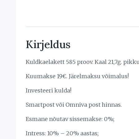
Kirjeldus
Kuldkaelakett 585 proov. Kaal 21,7g. pikk
Kuumakse 19€. Järelmaksu võimalus!
Investeeri kulda!
Smartpost või Omniva post hinnas.
Esmane nõutav sissemakse: 0%;
Intress: 10% – 20% aastas;