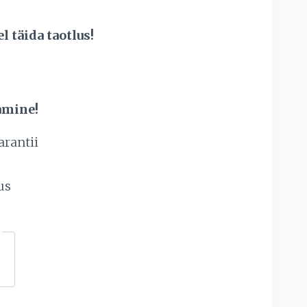
 täida taotlus!
amine!
arantii
s
us