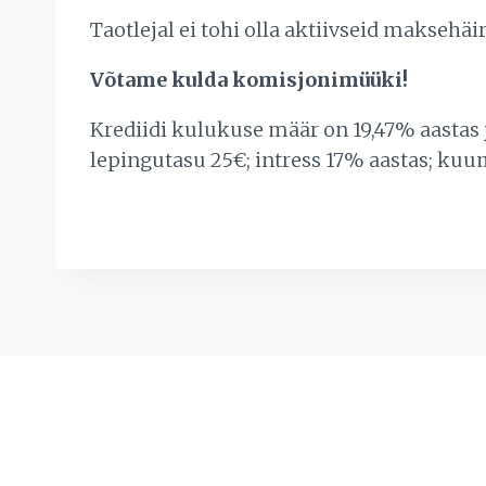
Taotlejal ei tohi olla aktiivseid makse
Võtame kulda komisjonimüüki!
Krediidi kulukuse määr on 19,47% aastas
lepingutasu 25€; intress 17% aastas; kuu