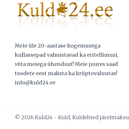
Meie üle 20-aastase kogemusega
kullassepad valmistavad ka eritellimusi,
võta meiega ühendust! Meie juures saad
toodete eest maksta ka krüptovaluutas!
info@kuld24.ee
© 2026 Kuld24 - Kuld, Kuldehted järelmaks