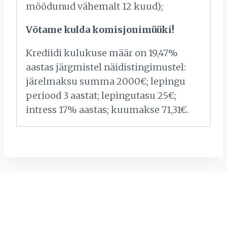
möödunud vähemalt 12 kuud);
Võtame kulda komisjonimüüki!
Krediidi kulukuse määr on 19,47%
aastas järgmistel näidistingimustel:
järelmaksu summa 2000€; lepingu
periood 3 aastat; lepingutasu 25€;
intress 17% aastas; kuumakse 71,31€.