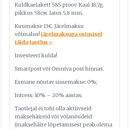
Kuldkaelakett 585 proov. Kaal 18,7g.
pikkus 58см. laius 5,8 mm.
Kuumakse 13€. Järelmaksu
võimalus!
järelmaksuga ostmisel
täida taotlus >
Investeeri kulda!
Smartpost või Omniva post hinnas.
Esmane nõutav sissemakse: 0%;
Intress: 10% – 20% aastas;
Taotlejal ei tohi olla aktiivseid
maksehäireid või võlanõudeid
(maksehäire lõpetamisest peab olema