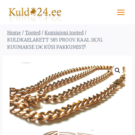
Skip
to
content
Home
/
Tooted
/
Komisjoni tooted
/
KULDKAELAKETT 585 PROOV. KAAL 18,7G.
KUUMAKSE 13€ KÜSI PAKKUMIST!