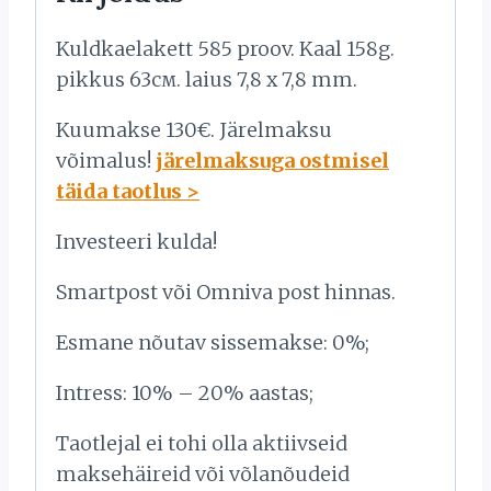
Kuldkaelakett 585 proov. Kaal 158g.
pikkus 63см. laius 7,8 x 7,8 mm.
Kuumakse 130€. Järelmaksu
võimalus!
järelmaksuga ostmisel
täida taotlus >
Investeeri kulda!
Smartpost või Omniva post hinnas.
Esmane nõutav sissemakse: 0%;
Intress: 10% – 20% aastas;
Taotlejal ei tohi olla aktiivseid
maksehäireid või võlanõudeid