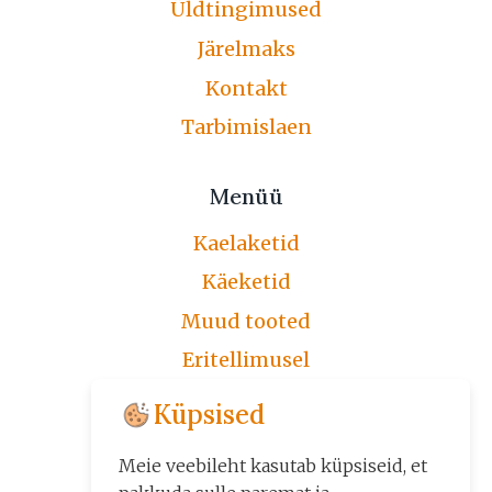
Üldtingimused
Järelmaks
Kontakt
Tarbimislaen
Menüü
Kaelaketid
Käeketid
Muud tooted
Eritellimusel
Järelmaks
Küpsised
Üldtingimused
Meie veebileht kasutab küpsiseid, et
Kontakt