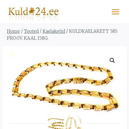
Skip
to
content
Home
/
Tooted
/
Kaelaketid
/
KULDKAELAKETT 585
PROOV. KAAL 158G.