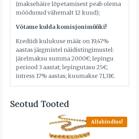
(maksehäire lõpetamisest peab olema
möödunud vähemalt 12 kuud);
Võtame kulda komisjonimüüki!
Krediidi kulukuse määr on 19,47%
aastas järgmistel näidistingimustel:
järelmaksu summa 2000€; lepingu
periood 3 aastat; lepingutasu 25€;
intress 17% aastas; kuumakse 71,31€.
Seotud Tooted
Allahindlus!