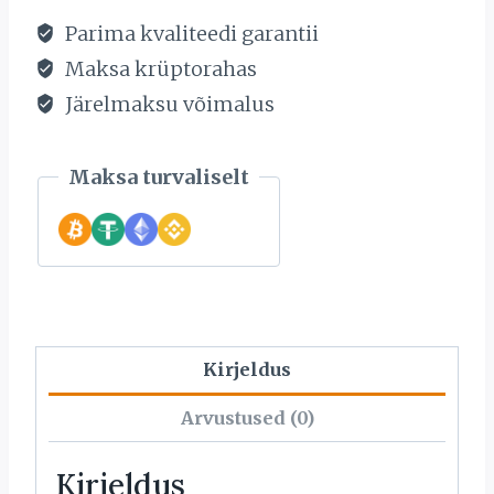
kogus
Parima kvaliteedi garantii
Maksa krüptorahas
Järelmaksu võimalus
Maksa turvaliselt
Kirjeldus
Arvustused (0)
Kirjeldus