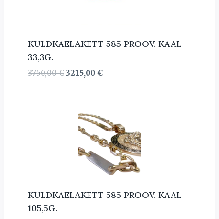
KULDKAELAKETT 585 PROOV. KAAL
33,3G.
Algne
Current
3750,00
€
3215,00
€
hind
price
oli:
is:
3750,00 €.
3215,00 €.
KULDKAELAKETT 585 PROOV. KAAL
105,5G.