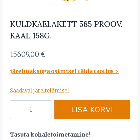
KULDKAELAKETT 585 PROOV.
KAAL 158G.
15609,00
€
järelmaksuga ostmisel täida taotlus >
Saadaval järeltellimisel
KULDKAELAKETT
LISA KORVI
585
PROOV.
KAAL
Tasuta kohaletoimetamine!
158G.