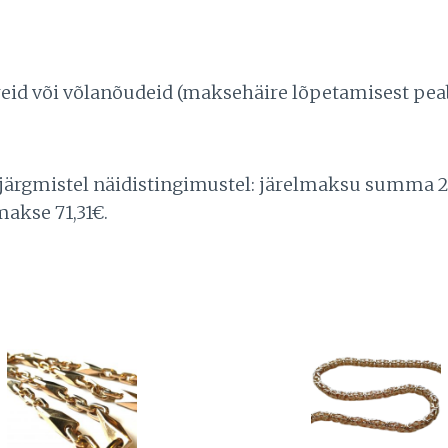
häireid või võlanõudeid (maksehäire lõpetamisest 
 järgmistel näidistingimustel: järelmaksu summa 2
makse 71,31€.