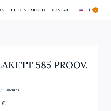
KS
ÜLDTINGIMUSED
KONTAKT
0
AKETT 585 PROOV.
G
/ 60 months
Current
0
€