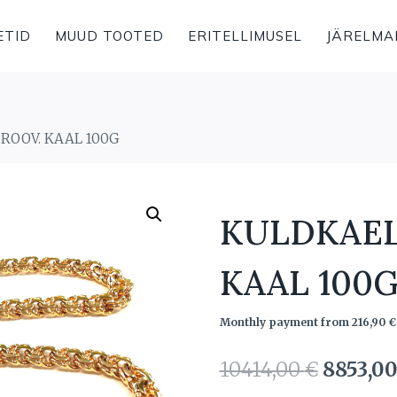
ETID
MUUD TOOTED
ERITELLIMUSEL
JÄRELMA
ROOV. KAAL 100G
KULDKAEL
KAAL 100
Monthly payment from
216,90
€
Algne
10414,00
€
8853,0