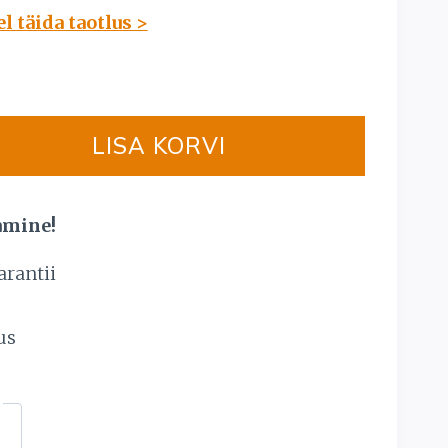
price
 täida taotlus >
is:
 €.
8853,00 €.
LISA KORVI
amine!
arantii
s
us