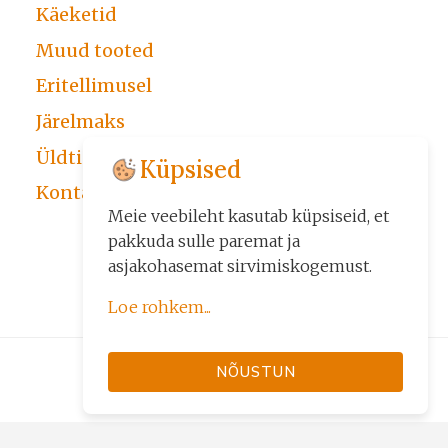
Käeketid
Muud tooted
Eritellimusel
Järelmaks
Üldtingimused
Küpsised
Kontakt
Meie veebileht kasutab küpsiseid, et
pakkuda sulle paremat ja
asjakohasemat sirvimiskogemust.
Loe rohkem...
Küpsiseid kasutame kolmel
NÕUSTUN
eesmärgil:
• veebilehe põhifunktsioonide
tagamiseks (nt sisselogimine,