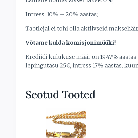
Esmane nõutav sissemakse: 0%;
Intress: 10% – 20% aastas;
Taotlejal ei tohi olla aktiivseid makse
Võtame kulda komisjonimüüki!
Krediidi kulukuse määr on 19,47% aastas
lepingutasu 25€; intress 17% aastas; kuu
Seotud Tooted