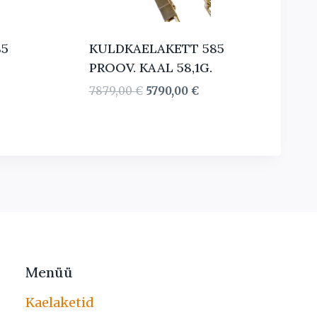
85
KULDKAELAKETT 585
PROOV. KAAL 58,1G.
Algne
Current
7879,00
€
5790,00
€
hind
price
oli:
is:
7879,00 €.
5790,00 €.
Menüü
Kaelaketid