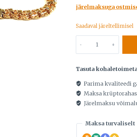
hind
järelmaksuga ostmisel
oli:
10414,00
Saadaval järeltellimisel
KULDKAELAKETT
585
PROOV.
KAAL
Tasuta kohaletoimet
100G
kogus
Parima kvaliteedi g
Maksa krüptoraha
Järelmaksu võimal
Maksa turvaliselt