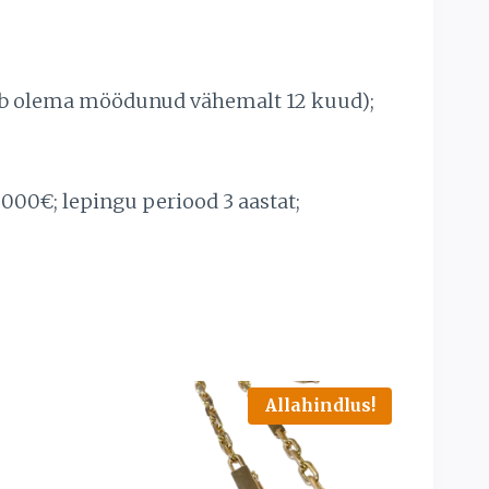
peab olema möödunud vähemalt 12 kuud);
000€; lepingu periood 3 aastat;
Allahindlus!