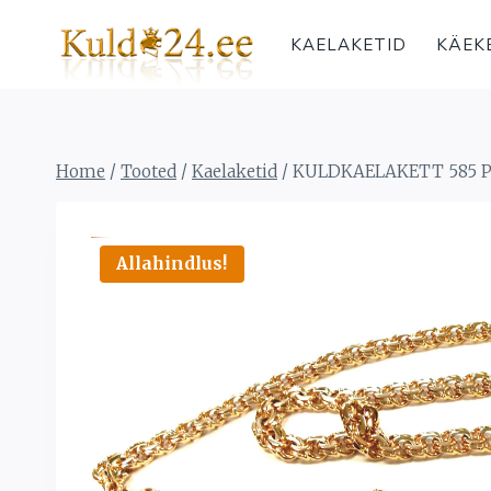
Skip
to
KAELAKETID
KÄEK
content
Home
/
Tooted
/
Kaelaketid
/
KULDKAELAKETT 585 P
Allahindlus!