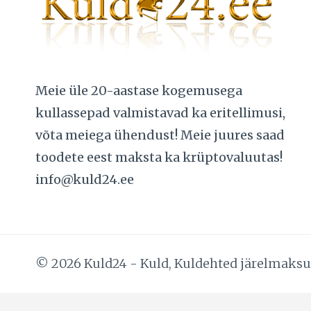
Meie üle 20-aastase kogemusega
kullassepad valmistavad ka eritellimusi,
võta meiega ühendust! Meie juures saad
toodete eest maksta ka krüptovaluutas!
info@kuld24.ee
© 2026 Kuld24 - Kuld, Kuldehted järelmaks