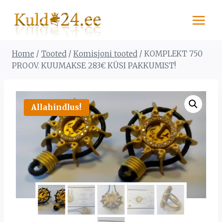
Skip
to
content
Home
/
Tooted
/
Komisjoni tooted
/
KOMPLEKT 750
PROOV. KUUMAKSE 283€ KÜSI PAKKUMIST!
Allahindlus!