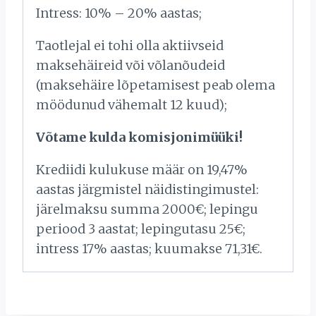
Intress: 10% – 20% aastas;
Taotlejal ei tohi olla aktiivseid
maksehäireid või võlanõudeid
(maksehäire lõpetamisest peab olema
möödunud vähemalt 12 kuud);
Võtame kulda komisjonimüüki!
Krediidi kulukuse määr on 19,47%
aastas järgmistel näidistingimustel:
järelmaksu summa 2000€; lepingu
periood 3 aastat; lepingutasu 25€;
intress 17% aastas; kuumakse 71,31€.