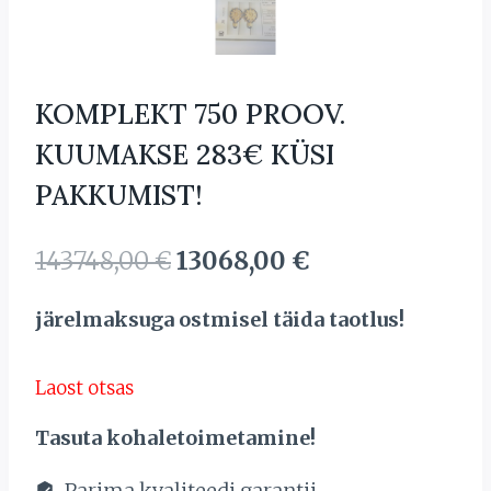
KOMPLEKT 750 PROOV.
KUUMAKSE 283€ KÜSI
PAKKUMIST!
Algne
Current
143748,00
€
13068,00
€
hind
price
järelmaksuga ostmisel täida taotlus!
oli:
is:
143748,00 €.
13068,00 €.
Laost otsas
Tasuta kohaletoimetamine!
Parima kvaliteedi garantii