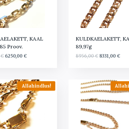
AELAKETT, KAAL
KULDKAELAKETT, K
585 Proov.
89,97g
Algne
Current
Algne
Cur
0
€
6250,00
€
8956,00
€
8331,00
€
hind
price
hind
pric
oli:
is:
oli:
is:
7061,00 €.
6250,00 €.
8956,00 €.
8331
Allahindlus!
Allah