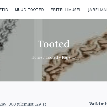
ETID
MUUD TOOTED
ERITELLIMUSEL
JÄRELMA
Tooted
Home
/
Tooted
- Page 25
289–300 tulemust 329-st