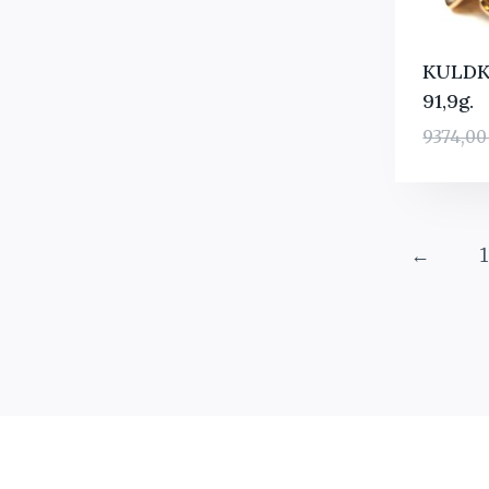
KULDK
91,9g.
9374,0
←
1