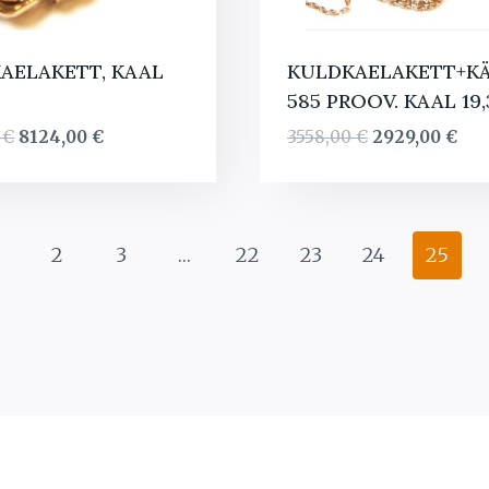
AELAKETT, KAAL
KULDKAELAKETT+K
585 PROOV. KAAL 19,
Algne
Current
Algne
Cur
0
€
8124,00
€
3558,00
€
2929,00
€
hind
price
hind
pri
oli:
is:
oli:
is:
9374,00 €.
8124,00 €.
3558,00 €.
292
2
3
…
22
23
24
25