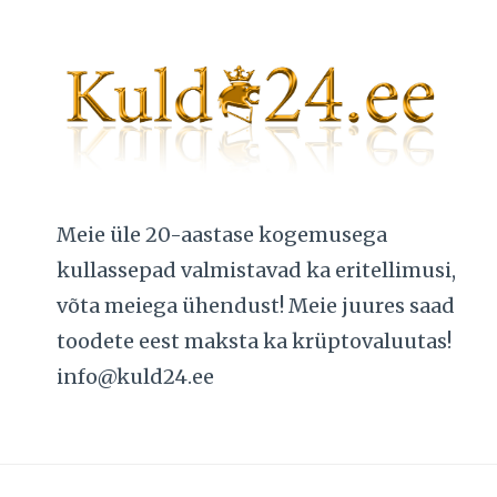
Meie üle 20-aastase kogemusega
kullassepad valmistavad ka eritellimusi,
võta meiega ühendust! Meie juures saad
toodete eest maksta ka krüptovaluutas!
info@kuld24.ee