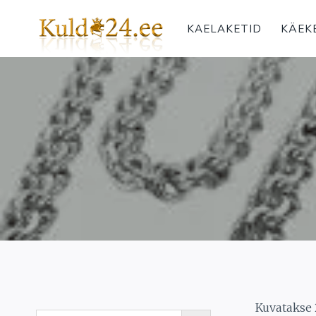
Skip
to
KAELAKETID
KÄEK
content
Kuvatakse 