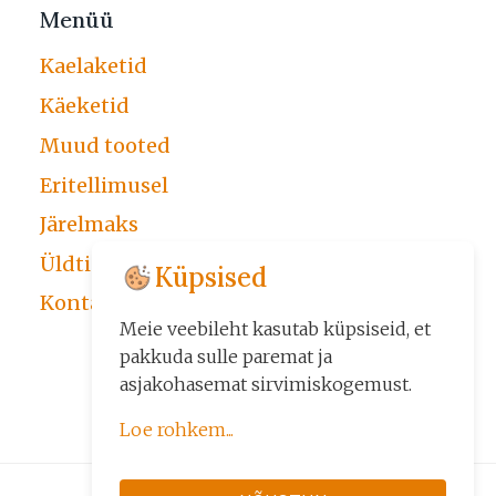
Menüü
Kaelaketid
Käeketid
Muud tooted
Eritellimusel
Järelmaks
Üldtingimused
Küpsised
Kontakt
Meie veebileht kasutab küpsiseid, et
pakkuda sulle paremat ja
asjakohasemat sirvimiskogemust.
Loe rohkem...
Küpsiseid kasutame kolmel