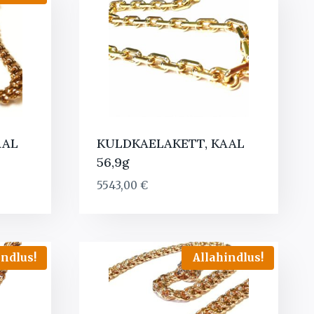
AAL
KULDKAELAKETT, KAAL
56,9g
rent
5543,00
€
ce
8,00 €.
indlus!
Allahindlus!