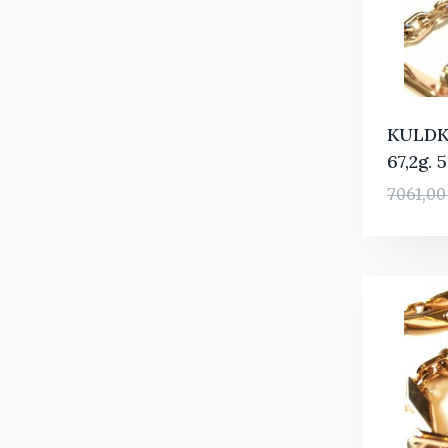
KULDK
67,2g. 
7061,0