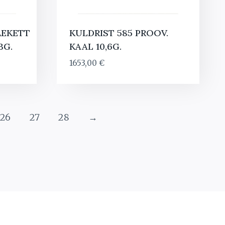
ÄEKETT
KULDRIST 585 PROOV.
3G.
KAAL 10,6G.
rent
1653,00
€
ce
9,00 €.
26
27
28
→